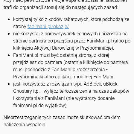
Aby mieć pewność, że Twoje wsparcie zostanie naliczone i
trafi do organizacji stosuj się do następujących zasad:
korzystaj tylko z kodów rabatowych, które pochodzą ze
strony
fanimani.pl/okazje/
nie korzystaj z porównywarek cenowych i pozostań na
stronie partnera po przejściu przez FaniMani.pl (albo po
kliknięciu Aktywuj Darowiznę w Przypominacje),
FaniMani.pl musi być ostatnią stroną, z której
przejdziesz do partnera (ostatnie kliknięcie do partnera
musi pochodzić z FaniMani.pl/rozszerzenia -
Przypominajki albo aplikacji mobilnej FaniMani
jeśli korzystasz z rozwiązań typu AdBlock, uBlock,
Ghostery itp. - wyłącz te rozszerzenia na czas zakupów
i korzystania z FaniMani (nie wystarczy dodanie
fanimani.pl do wyjątków)
Nieprzestrzeganie tych zasad może skutkować brakiem
naliczenia wsparcia.