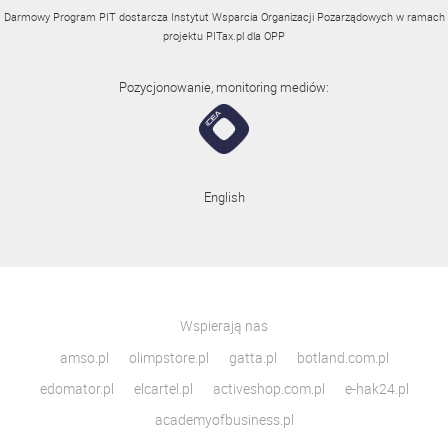
Darmowy Program PIT dostarcza Instytut Wsparcia Organizacji Pozarządowych w ramach
projektu
PITax.pl
dla OPP
Pozycjonowanie, monitoring mediów:
English
Wspierają nas
amso.pl
olimpstore.pl
gatta.pl
botland.com.pl
edomator.pl
elcartel.pl
activeshop.com.pl
e-hak24.pl
academyofbusiness.pl