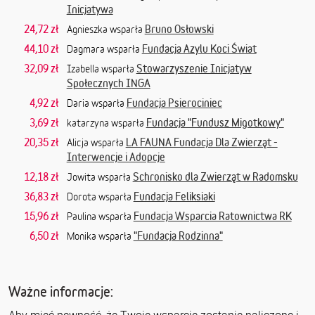
Inicjatywa
24,72 zł
Bruno Osłowski
Agnieszka wsparła
44,10 zł
Fundacja Azylu Koci Świat
Dagmara wsparła
32,09 zł
Stowarzyszenie Inicjatyw
Izabella wsparła
Społecznych INGA
4,92 zł
Fundacja Psierociniec
Daria wsparła
3,69 zł
Fundacja "Fundusz Migotkowy"
katarzyna wsparła
20,35 zł
LA FAUNA Fundacja Dla Zwierząt -
Alicja wsparła
Interwencje i Adopcje
12,18 zł
Schronisko dla Zwierząt w Radomsku
Jowita wsparła
36,83 zł
Fundacja Feliksiaki
Dorota wsparła
15,96 zł
Fundacja Wsparcia Ratownictwa RK
Paulina wsparła
6,50 zł
"Fundacja Rodzinna"
Monika wsparła
Ważne informacje: