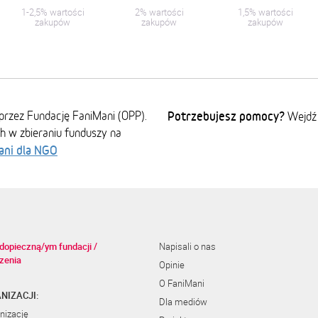
1-2,5% wartości
2% wartości
1,5% wartości
zakupów
zakupów
zakupów
przez Fundację FaniMani (OPP).
Potrzebujesz pomocy?
Wejdź
ch w zbieraniu funduszy na
ani dla NGO
dopieczną/ym fundacji /
Napisali o nas
zenia
Opinie
O FaniMani
NIZACJI:
Dla mediów
nizację