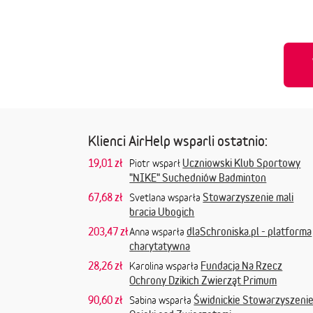
Klienci AirHelp wsparli ostatnio:
19,01 zł
Uczniowski Klub Sportowy
Piotr wsparł
"NIKE" Suchedniów Badminton
67,68 zł
Stowarzyszenie mali
Svetlana wsparła
bracia Ubogich
203,47 zł
dlaSchroniska.pl - platforma
Anna wsparła
charytatywna
28,26 zł
Fundacja Na Rzecz
Karolina wsparła
Ochrony Dzikich Zwierząt Primum
90,60 zł
Świdnickie Stowarzyszeni
Sabina wsparła