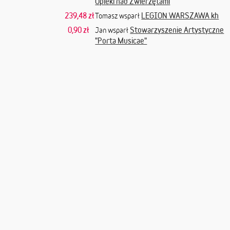
Opieki nad Zwierzętami
239,48 zł
LEGION WARSZAWA kh
Tomasz wsparł
0,90 zł
Stowarzyszenie Artystyczne
Jan wsparł
"Porta Musicae"