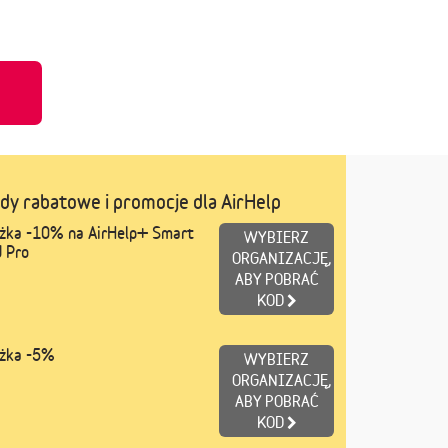
u
dy rabatowe i promocje dla AirHelp
iżka -10% na AirHelp+ Smart
WYBIERZ
 Pro
ORGANIZACJĘ,
ABY POBRAĆ
KOD
iżka -5%
WYBIERZ
ORGANIZACJĘ,
ABY POBRAĆ
KOD