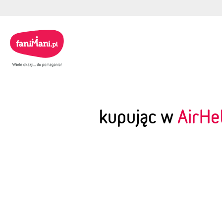
kupując w
AirHe