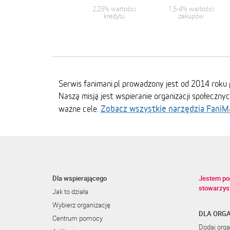
2,25% wartości
1,5-4% wartości
kredytu
zakupów
Serwis fanimani.pl prowadzony jest od 2014 roku 
Naszą misją jest wspieranie organizacji społeczny
Zobacz wszystkie narzędzia FaniM
ważne cele.
Dla wspierającego
Jestem po
stowarzys
Jak to działa
Wybierz organizację
DLA ORGA
Centrum pomocy
Dodaj orga