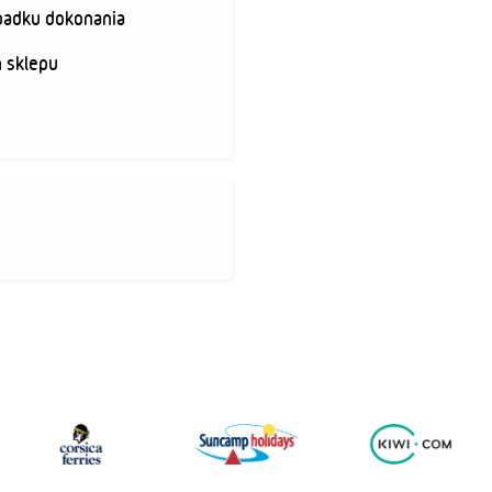
padku dokonania
 sklepu