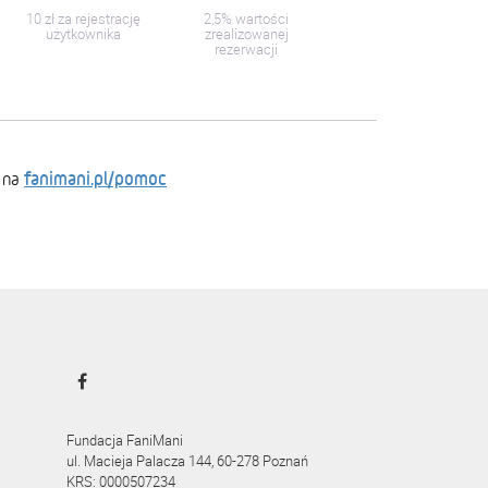
10 zł za rejestrację
2,5% wartości
użytkownika
zrealizowanej
rezerwacji
fanimani.pl/pomoc
 na
Fundacja FaniMani
ul. Macieja Palacza 144, 60-278 Poznań
KRS: 0000507234