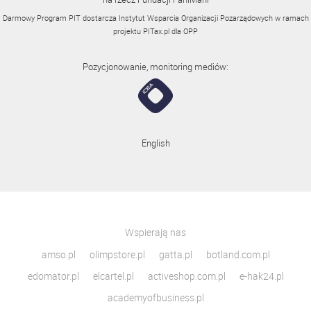
Darmowy Program PIT dostarcza Instytut Wsparcia Organizacji Pozarządowych w ramach
projektu
PITax.pl
dla OPP
Pozycjonowanie, monitoring mediów:
English
Wspierają nas
amso.pl
olimpstore.pl
gatta.pl
botland.com.pl
edomator.pl
elcartel.pl
activeshop.com.pl
e-hak24.pl
academyofbusiness.pl