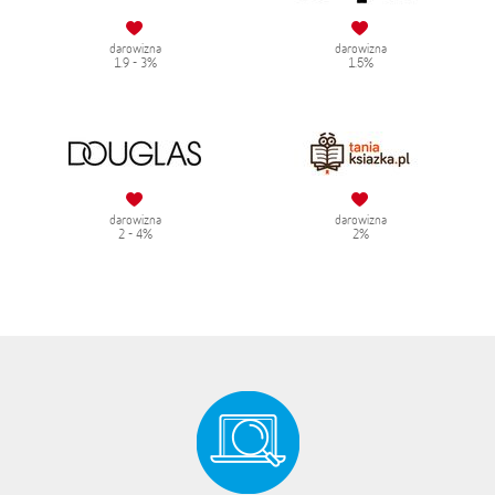
darowizna
darowizna
1.9 - 3%
1.5%
darowizna
darowizna
2 - 4%
2%