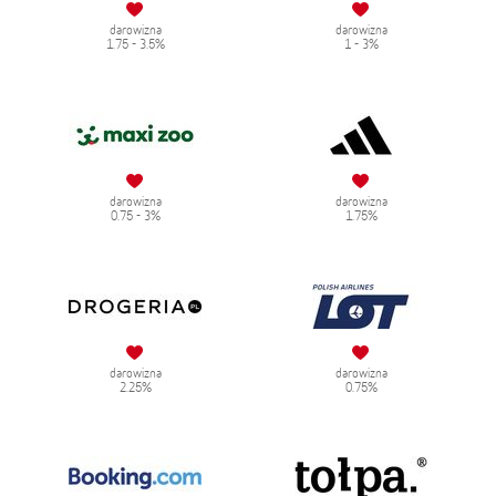
darowizna
darowizna
1.75 - 3.5%
1 - 3%
darowizna
darowizna
0.75 - 3%
1.75%
darowizna
darowizna
2.25%
0.75%