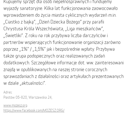
Kupujemy sprzęt dla osób niepełnosprawnych i fundujemy
wyjazdy sanatoryjne. Kilka lat funkcjonowania zaowocowało
wprowadzeniem do życia miasta cyklicznych wydarzeń m.in.
„Ciastko z bajką”, „Dzień Dziecka Bożego” przy parafii
Chrystusa Króla Wszechświata, „Liga mieszkańców”,
„Świetliki”. Z roku na rok przybywa liczba darczyńców i
partnerów wspierających funkcjonowanie organizacji zarówno
poprzez „1%” / „1,5%” jak i bezpośrednie wpłaty. Przybywa
także grupa podopiecznych oraz realizowanych zadań
dodatkowych. Szczegółowe informacje dot. ww. zainteresowani
znajdą w opublikowanych na naszej stronie corocznych
sprawozdaniach z działalności oraz artykułach prezentowanych
w dziale „aktualności”.
Adres:
Piastów 05-820, Warszawska 24,
www.mozesz.org
https://www.facebook.com/MOZESZ.ORG/