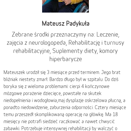
Mateusz Padykuła
Zebrane środki przeznaczymy na: Leczenie,
zajęcia z neurologopeda, Rehabilitację i turnusy
rehabilitacyjne, Suplementy diety, komory
hiperbarycze
Mateuszek urodził się 3 miesiące przed terminem. Jego brat
bliźniak niestety zmarł. Bardzo długo był w szpitalu. Do dziś
boryka się z wieloma problemami: cierpi 4 kończynowe
mózgowe porażenie dziecięce, powstałe na skutek
niedopełnienia i wodogłowia,maj dysplazje oskrzelowa płucną, a
ponadto niedowidzenie, zaburzenia odporności. Cztery miesiące
temu przeszedł skomplikowaną operację na główkę. Ma 18
miesięcy nie potrafi siedzieć raczkować a nawet chwycić
zabawki. Potrzebuje intensywnej rehabilitacji by walczyć o