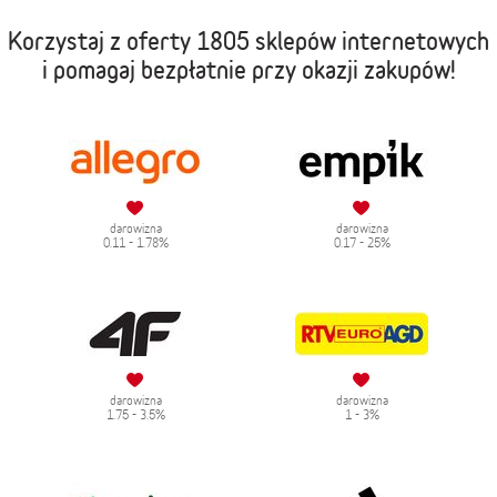
Korzystaj z oferty
1805 sklepów internetowych
i pomagaj bezpłatnie przy okazji zakupów!
darowizna
darowizna
0.11 - 1.78%
0.17 - 25%
darowizna
darowizna
1.75 - 3.5%
1 - 3%