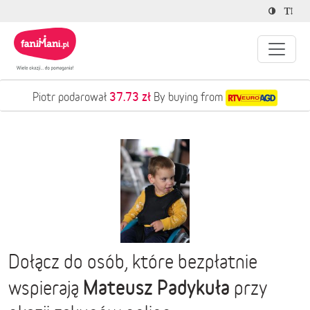
37.73 zł
Piotr podarował
By buying from
Dołącz do osób, które bezpłatnie
Mateusz Padykuła
wspierają
przy