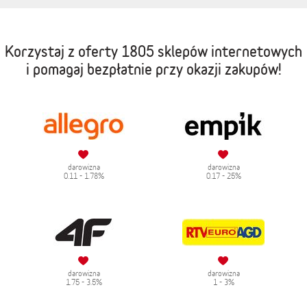
Korzystaj z oferty
1805 sklepów internetowych
i pomagaj bezpłatnie przy okazji zakupów!
darowizna
darowizna
0.11 - 1.78%
0.17 - 25%
darowizna
darowizna
1.75 - 3.5%
1 - 3%