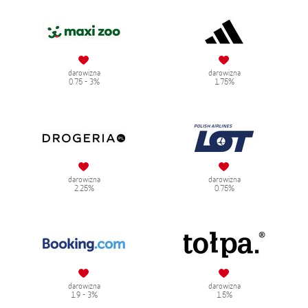
darowizna
darowizna
0.75 - 3%
1.75%
darowizna
darowizna
2.25%
0.75%
darowizna
darowizna
1.9 - 3%
1.5%