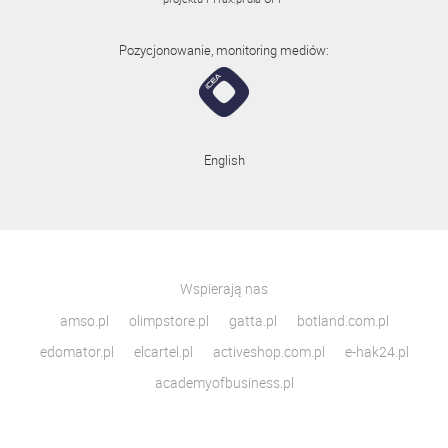
Pozycjonowanie, monitoring mediów:
English
Wspierają nas
amso.pl
olimpstore.pl
gatta.pl
botland.com.pl
edomator.pl
elcartel.pl
activeshop.com.pl
e-hak24.pl
academyofbusiness.pl