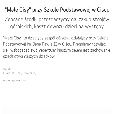
"Małe Cisy" przy Szkole Podstawowej w Ciścu
Zebrane środki przeznaczymy na: zakup strojów
góralskich, koszt dowozu dzieci na występy
"Małe Cisy" to dziecięcy zespół góralski, działający przy Szkole
Podstawowej im. Jana Pawła II w Ciścu. Pragniemy rozwijać
się i wzbogacać swój repertuar. Naszym celem jest zachowanie
dziedzictwa naszych dziadków.
Adres:
Cisiec 34-350, Szkolna 6,
www.zspcisiec.com