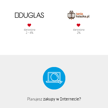
darowizna
darowizna
2 - 4%
2%
zakupy w Internecie?
Planujesz