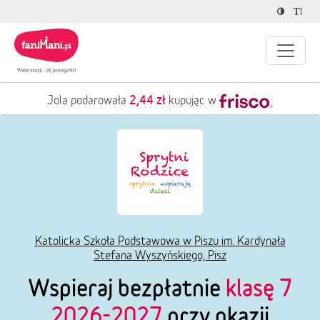
2,44 zł
Jola podarowała
kupując w
Katolicka Szkoła Podstawowa w Piszu im. Kardynała
Stefana Wyszyńskiego, Pisz
Wspieraj bezpłatnie
klasę 7
2026-2027
przy okazji