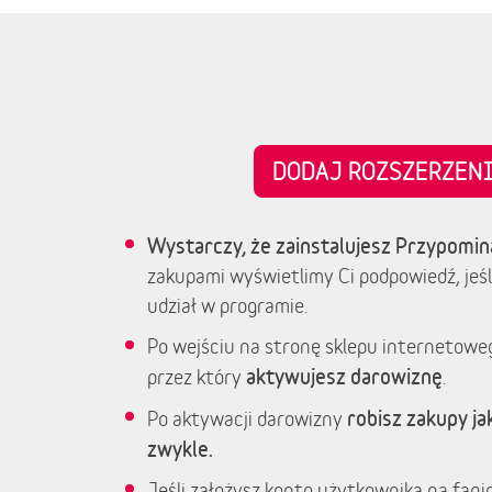
DODAJ ROZSZERZE
Wystarczy, że zainstalujesz Przypomin
zakupami wyświetlimy Ci podpowiedź, jeśl
udział w programie.
Po wejściu na stronę sklepu internetowe
aktywujesz darowiznę
przez który
.
robisz zakupy jak
Po aktywacji darowizny
zwykle.
Jeśli założysz konto użytkownika na fanim