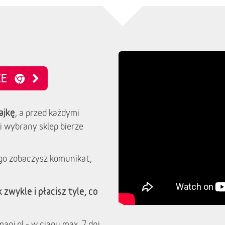
NIE
ajkę
, a przed każdymi
i wybrany sklep bierze
go zobaczysz komunikat,
 zwykle i płacisz tyle, co
ani.pl - w ciągu max. 7 dni