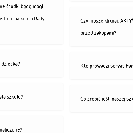
ne środki będę mógł
ast np. na konto Rady
Czy muszę kliknąć AK
przed zakupami?
o dziecka?
Kto prowadzi serwis Fan
ałą szkołę?
Co zrobić jeśli naszej sz
 naliczone?