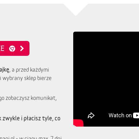
NIE
ajkę
, a przed każdymi
i wybrany sklep bierze
go zobaczysz komunikat,
 zwykle i płacisz tyle, co
ani.pl - w ciągu max. 7 dni