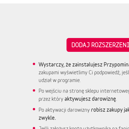
DODAJ ROZSZERZE
Wystarczy, że zainstalujesz Przypomin
zakupami wyświetlimy Ci podpowiedź, jeśl
udział w programie.
Po wejściu na stronę sklepu internetowe
aktywujesz darowiznę
przez który
.
robisz zakupy jak
Po aktywacji darowizny
zwykle.
Jeśli założysz konto użytkownika na fanim