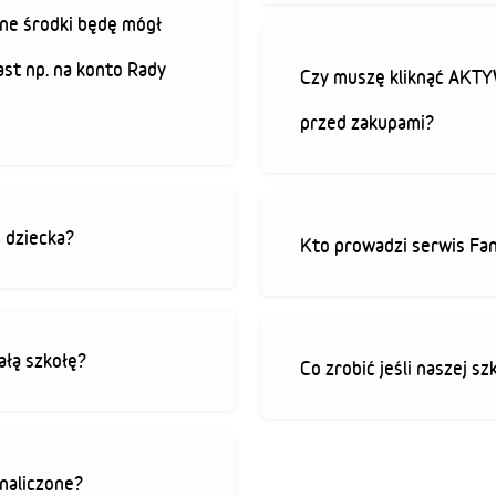
ne środki będę mógł
ast np. na konto Rady
Czy muszę kliknąć AK
przed zakupami?
o dziecka?
Kto prowadzi serwis Fan
ałą szkołę?
Co zrobić jeśli naszej sz
 naliczone?