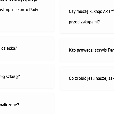
ast np. na konto Rady
Czy muszę kliknąć AK
przed zakupami?
o dziecka?
Kto prowadzi serwis Fan
ałą szkołę?
Co zrobić jeśli naszej sz
 naliczone?