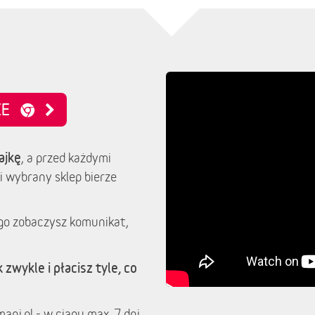
NIE
ajkę
, a przed każdymi
i wybrany sklep bierze
go zobaczysz komunikat,
 zwykle i płacisz tyle, co
ani.pl - w ciągu max. 7 dni