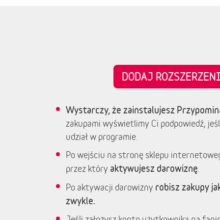
DODAJ ROZSZERZE
Wystarczy, że zainstalujesz Przypomin
zakupami wyświetlimy Ci podpowiedź, jeśl
udział w programie.
Po wejściu na stronę sklepu internetowe
aktywujesz darowiznę
przez który
.
robisz zakupy jak
Po aktywacji darowizny
zwykle.
Jeśli założysz konto użytkownika na fanim