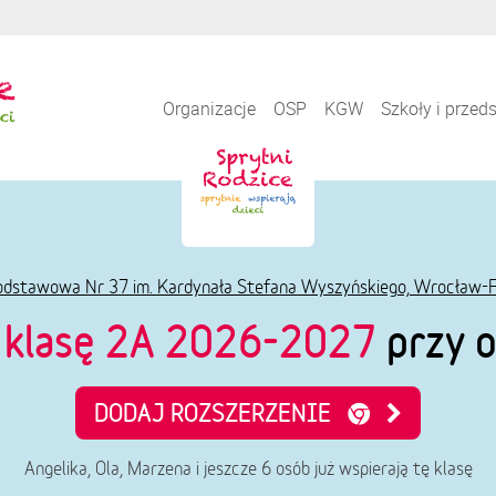
Organizacje
OSP
KGW
Szkoły i przed
odstawowa Nr 37 im. Kardynała Stefana Wyszyńskiego, Wrocław-
e
klasę 2A 2026-2027
przy o
DODAJ ROZSZERZENIE
Angelika, Ola, Marzena i jeszcze 6 osób już wspierają tę klasę