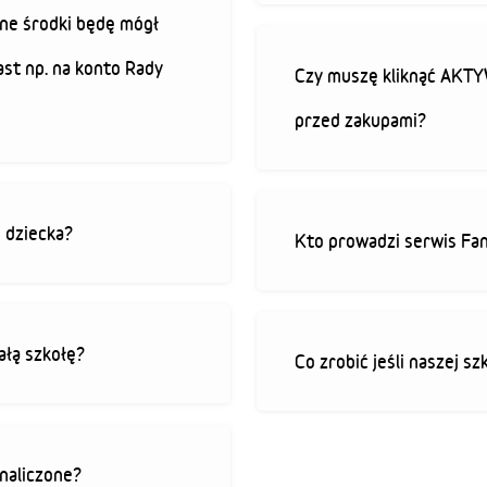
ne środki będę mógł
ast np. na konto Rady
Czy muszę kliknąć AK
przed zakupami?
o dziecka?
Kto prowadzi serwis Fan
ałą szkołę?
Co zrobić jeśli naszej sz
 naliczone?