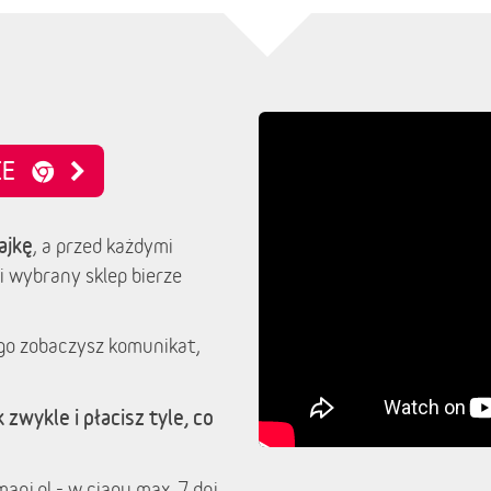
NIE
ajkę
, a przed każdymi
i wybrany sklep bierze
go zobaczysz komunikat,
 zwykle i płacisz tyle, co
ani.pl - w ciągu max. 7 dni