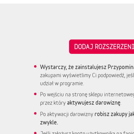
DODAJ ROZSZERZE
Wystarczy, że zainstalujesz Przypomin
zakupami wyświetlimy Ci podpowiedź, jeśl
udział w programie.
Po wejściu na stronę sklepu internetowe
aktywujesz darowiznę
przez który
.
robisz zakupy jak
Po aktywacji darowizny
zwykle.
Jeśli założysz konto użytkownika na fanim