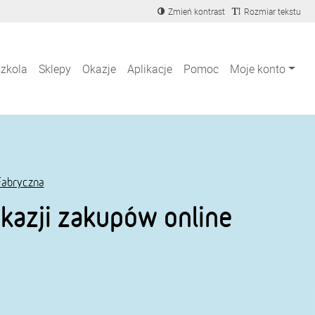
Zmień kontrast
Rozmiar tekstu
szkola
Sklepy
Okazje
Aplikacje
Pomoc
Moje konto
Fabryczna
kazji zakupów online