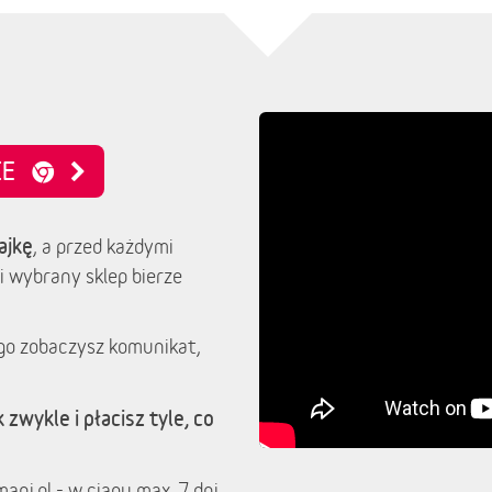
NIE
ajkę
, a przed każdymi
i wybrany sklep bierze
go zobaczysz komunikat,
 zwykle i płacisz tyle, co
ani.pl - w ciągu max. 7 dni