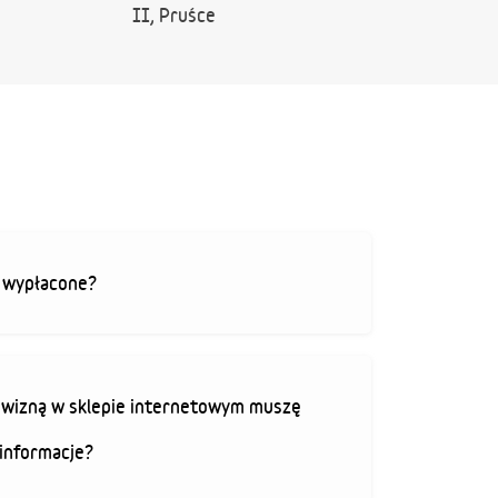
II, Pruśce
ą wypłacone?
rowizną w sklepie internetowym muszę
informacje?