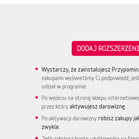
DODAJ ROZSZERZE
Wystarczy, że zainstalujesz Przypomin
zakupami wyświetlimy Ci podpowiedź, jeśl
udział w programie.
Po wejściu na stronę sklepu internetowe
aktywujesz darowiznę
przez który
.
robisz zakupy jak
Po aktywacji darowizny
zwykle.
Jeśli założysz konto użytkownika na fanim