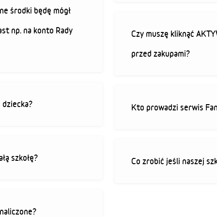
ne środki będę mógł
ast np. na konto Rady
Czy muszę kliknąć AK
przed zakupami?
o dziecka?
Kto prowadzi serwis Fan
ałą szkołę?
Co zrobić jeśli naszej sz
 naliczone?