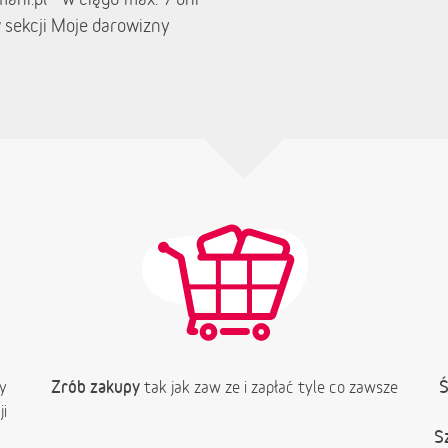
 sekcji Moje darowizny
Zrób zakupy
Ś
y
tak jak zaw ze i zapłać tyle co zawsze
i
S