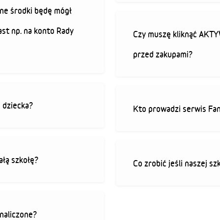
ne środki będę mógł
ast np. na konto Rady
Czy muszę kliknąć AK
przed zakupami?
o dziecka?
Kto prowadzi serwis Fan
ałą szkołę?
Co zrobić jeśli naszej sz
 naliczone?