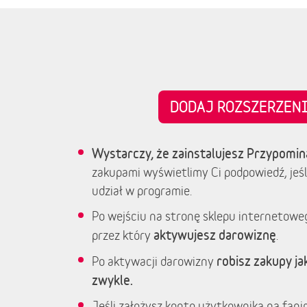
DODAJ ROZSZERZE
Wystarczy, że zainstalujesz Przypomin
zakupami wyświetlimy Ci podpowiedź, jeśl
udział w programie.
Po wejściu na stronę sklepu internetowe
aktywujesz darowiznę
przez który
.
robisz zakupy jak
Po aktywacji darowizny
zwykle.
Jeśli założysz konto użytkownika na fanim