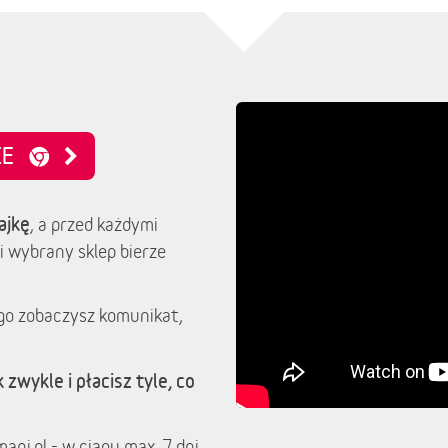
NIE
ajkę
, a przed każdymi
i wybrany sklep bierze
go zobaczysz komunikat,
 zwykle i płacisz tyle, co
ani.pl - w ciągu max. 7 dni