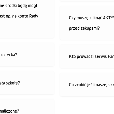
ne środki będę mógł
ast np. na konto Rady
Czy muszę kliknąć AK
przed zakupami?
o dziecka?
Kto prowadzi serwis Fan
ałą szkołę?
Co zrobić jeśli naszej sz
 naliczone?