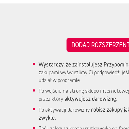
DODAJ ROZSZERZE
Wystarczy, że zainstalujesz Przypomin
zakupami wyświetlimy Ci podpowiedź, jeśl
udział w programie.
Po wejściu na stronę sklepu internetowe
aktywujesz darowiznę
przez który
.
robisz zakupy jak
Po aktywacji darowizny
zwykle.
Jeśli założysz konto użytkownika na fanim