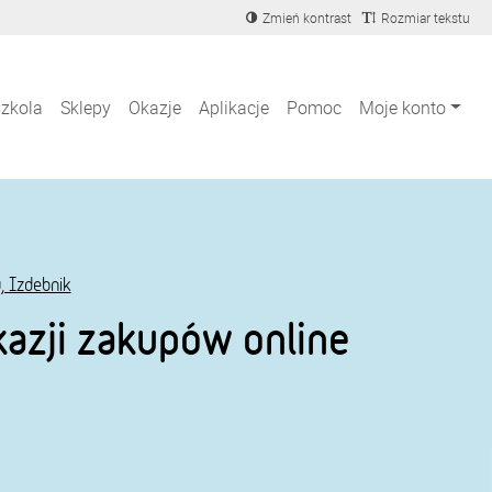
Zmień kontrast
Rozmiar tekstu
szkola
Sklepy
Okazje
Aplikacje
Pomoc
Moje konto
, Izdebnik
azji zakupów online