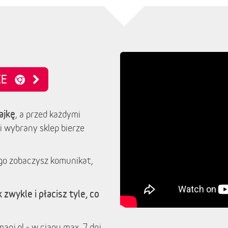
NIE
ajkę
, a przed każdymi
i wybrany sklep bierze
go zobaczysz komunikat,
 zwykle i płacisz tyle, co
ani.pl - w ciągu max. 7 dni