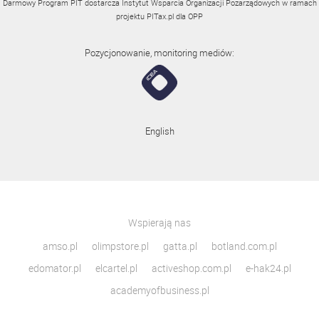
Darmowy Program PIT dostarcza Instytut Wsparcia Organizacji Pozarządowych w ramach
projektu
PITax.pl
dla OPP
Pozycjonowanie, monitoring mediów:
English
Wspierają nas
amso.pl
olimpstore.pl
gatta.pl
botland.com.pl
edomator.pl
elcartel.pl
activeshop.com.pl
e-hak24.pl
academyofbusiness.pl