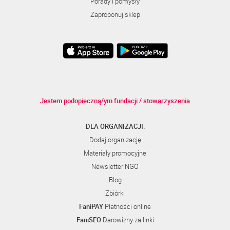
Porady i pomysły
Zaproponuj sklep
Jestem podopieczną/ym fundacji / stowarzyszenia
DLA ORGANIZACJI:
Dodaj organizację
Materiały promocyjne
Newsletter NGO
Blog
Zbiórki
FaniPAY
Płatności online
FaniSEO
Darowizny za linki