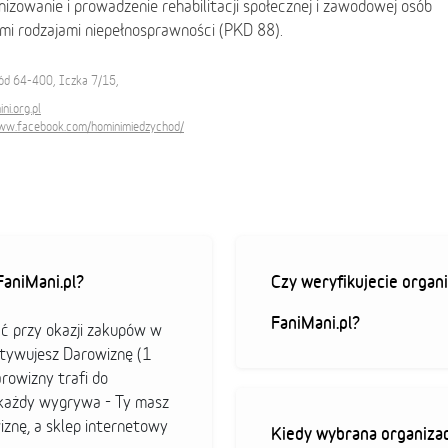
nizowanie i prowadzenie rehabilitacji społecznej i zawodowej osób
mi rodzajami niepełnosprawności (PKD 88).
ód 64-400, Iczka 7/15,
i.org.pl
www.facebook.com/hominimiedzychod/
aniMani.pl?
Czy weryfikujecie organi
FaniMani.pl?
ać przy okazji zakupów w
ktywujesz Darowiznę (1
arowizny trafi do
b każdy wygrywa - Ty masz
iznę, a sklep internetowy
Kiedy wybrana organizac