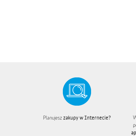
zakupy w Internecie?
W
Planujesz
p
ap