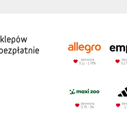
sklepów
bezpłatnie
darowizna
dar
0.11 - 1.78%
0.17
darowizna
dar
0.75 - 3%
1