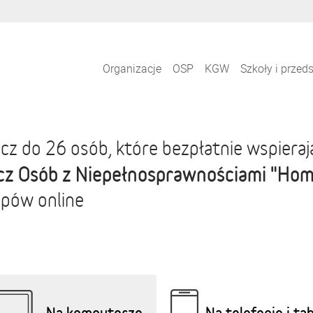
Organizacje
OSP
KGW
Szkoły i przed
cz do 26 osób, które bezpłatnie wspiera
cz Osób z Niepełnosprawnościami "Hom
pów online
Na komputerze
Na telefonie i ta