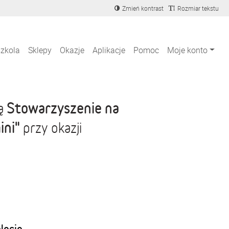
Zmień kontrast
Rozmiar tekstu
szkola
Sklepy
Okazje
Aplikacje
Pomoc
Moje konto
Stowarzyszenie na
ją
ini"
przy okazji
blecie