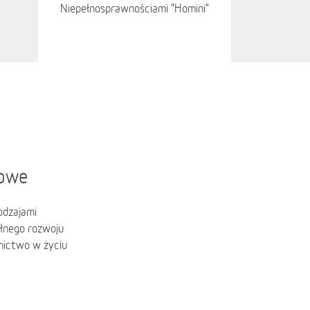
Niepełnosprawnościami "Homini"
towe
odzajami
łnego rozwoju
nictwo w życiu