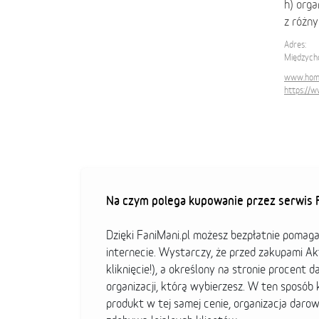
h) orga
z różny
Adres:
Międzych
www.homin
https://
Na czym polega kupowanie przez serwis F
Dzięki FaniMani.pl możesz bezpłatnie pomag
internecie. Wystarczy, że przed zakupami A
kliknięcie!), a określony na stronie procent d
organizacji, którą wybierzesz. W ten sposó
produkt w tej samej cenie, organizacja darow