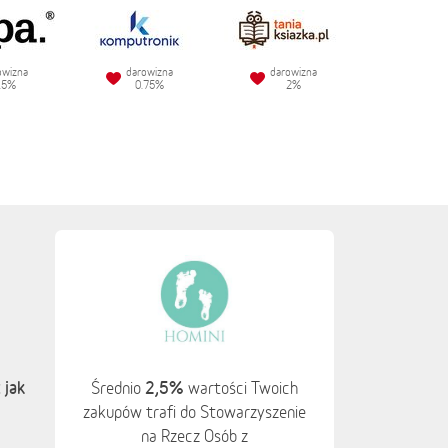
owizna
darowizna
darowizna
.5%
0.75%
2%
 jak
2,5%
Średnio
wartości Twoich
zakupów trafi do Stowarzyszenie
na Rzecz Osób z