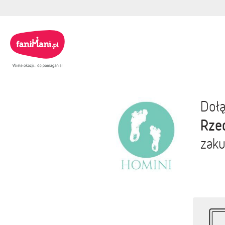
Dołą
Rze
zaku