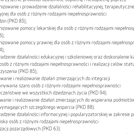
nizowanie i prowadzenie działalności rehabilitacyjnej, terapeutycznej,
jnej dla osób z różnymi rodzajami niepełnosprawności
odzin (PKD 85);
nizowanie pomocy lekarskiej dla osób z różnymi rodzajami niepełnosp
6);
nizowanie pomocy prawnej dla osób z różnymi rodzajami niepełnospra
4);
adzenie działalności edukacyjnej i szkoleniowej oraz doskonalenie k
 osób z różnymi rodzajami niepełnosprawności i realizacji celów st
zyszenia (PKD 85);
jowanie i realizowanie działań zmierzających do integracji
wnywania szans osób z różnymi rodzajami niepełnosprawności
eczeństwie we wszystkich dziedzinach życia (PKD 94).
jowanie i realizowanie działań zmierzających do wspierania podmiotó
 wymagających szczególnego wsparcia (PKD 88).
adzenie działalności informacyjnej i popularyzatorskiej w zakresie 
ska osób z różnymi rodzajami niepełnosprawności
izacji pozarządowych (PKD 63).