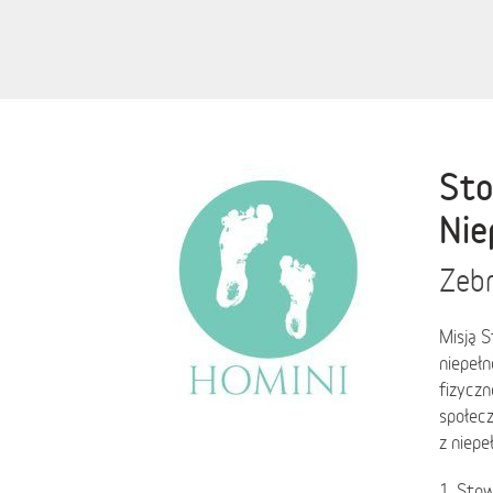
Sto
Nie
Zebr
Misją S
niepeł
fizycz
społecz
z niepe
1. Stow