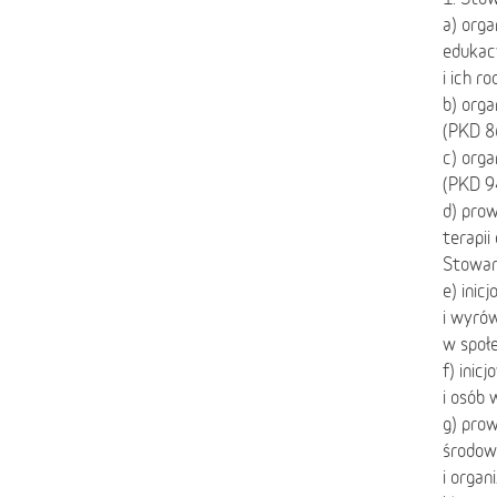
a) orga
edukacy
i ich r
b) orga
(PKD 8
c) orga
(PKD 9
d) prow
terapii
Stowar
e) inic
i wyró
w społ
f) inic
i osób
g) prow
środowi
i organ