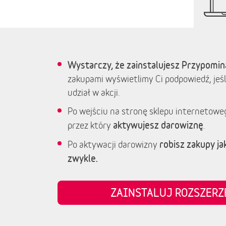
Wystarczy, że zainstalujesz Przypomin
zakupami wyświetlimy Ci podpowiedź, jeśl
udział w akcji.
Po wejściu na stronę sklepu internetowe
aktywujesz darowiznę
przez który
.
robisz zakupy jak
Po aktywacji darowizny
zwykle.
ZAINSTALUJ ROZSZER