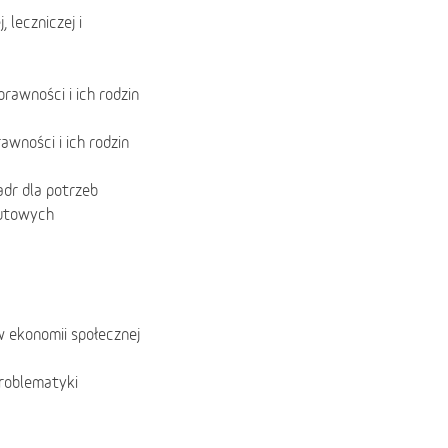
 leczniczej i
rawności i ich rodzin
wności i ich rodzin
adr dla potrzeb
atutowych
w ekonomii społecznej
problematyki