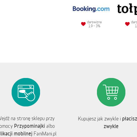
darowizna
dar
1.9 - 3%
1
ejdź na stronę sklepu przy
płacisz
Kupujesz jak zwykle i
Przypominajki
omocy
albo
zwykle
likacji mobilnej
FaniMani.pl