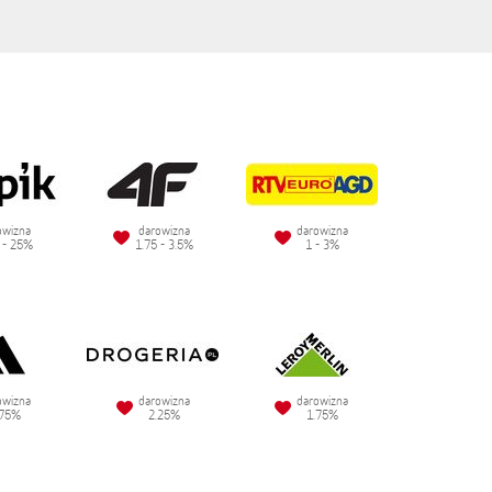
owizna
darowizna
darowizna
 - 25%
1.75 - 3.5%
1 - 3%
owizna
darowizna
darowizna
.75%
2.25%
1.75%