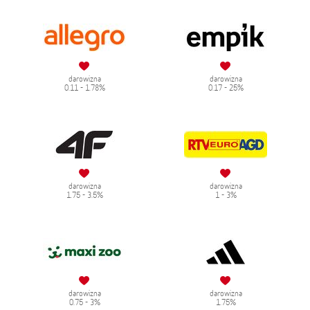
darowizna
darowizna
0.11 - 1.78%
0.17 - 25%
darowizna
darowizna
1.75 - 3.5%
1 - 3%
darowizna
darowizna
0.75 - 3%
1.75%