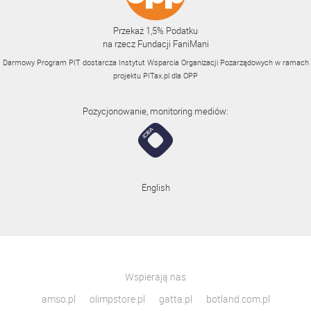
Przekaż 1,5% Podatku
na rzecz Fundacji FaniMani
Darmowy Program PIT dostarcza Instytut Wsparcia Organizacji Pozarządowych w ramach
projektu
PITax.pl
dla OPP
Pozycjonowanie, monitoring mediów:
English
Wspierają nas
amso.pl
olimpstore.pl
gatta.pl
botland.com.pl