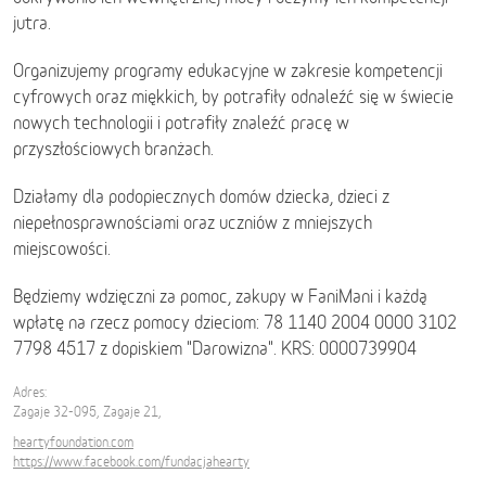
jutra.
Organizujemy programy edukacyjne w zakresie kompetencji
cyfrowych oraz miękkich, by potrafiły odnaleźć się w świecie
nowych technologii i potrafiły znaleźć pracę w
przyszłościowych branżach.
Działamy dla podopiecznych domów dziecka, dzieci z
niepełnosprawnościami oraz uczniów z mniejszych
miejscowości.
Będziemy wdzięczni za pomoc, zakupy w FaniMani i każdą
wpłatę na rzecz pomocy dzieciom: 78 1140 2004 0000 3102
7798 4517 z dopiskiem "Darowizna". KRS: 0000739904
Adres:
Zagaje 32-095, Zagaje 21,
heartyfoundation.com
https://www.facebook.com/fundacjahearty