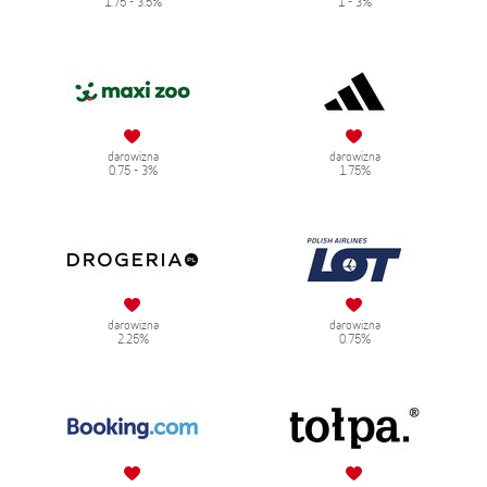
1.75 - 3.5%
1 - 3%
darowizna
darowizna
0.75 - 3%
1.75%
darowizna
darowizna
2.25%
0.75%