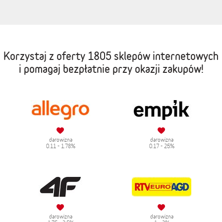
Korzystaj z oferty
1805 sklepów internetowych
i pomagaj bezpłatnie przy okazji zakupów!
darowizna
darowizna
0.11 - 1.78%
0.17 - 25%
darowizna
darowizna