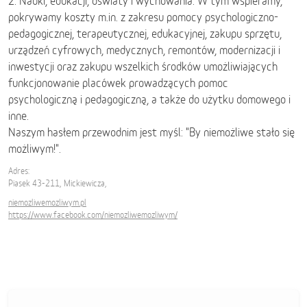
2. Nauki, edukacji, oświaty i wychowania: W tym wspieramy,
pokrywamy koszty m.in. z zakresu pomocy psychologiczno-
pedagogicznej, terapeutycznej, edukacyjnej, zakupu sprzętu,
urządzeń cyfrowych, medycznych, remontów, modernizacji i
inwestycji oraz zakupu wszelkich środków umożliwiających
funkcjonowanie placówek prowadzących pomoc
psychologiczną i pedagogiczną, a także do użytku domowego i
inne.
Naszym hasłem przewodnim jest myśl: "By niemożliwe stało się
możliwym!".
Adres:
Piasek 43-211, Mickiewicza,
niemozliwemozliwym.pl
https://www.facebook.com/niemozliwemozliwym/