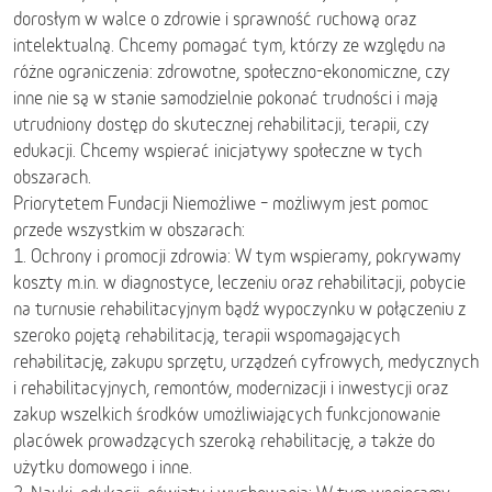
dorosłym w walce o zdrowie i sprawność ruchową oraz
intelektualną. Chcemy pomagać tym, którzy ze względu na
różne ograniczenia: zdrowotne, społeczno-ekonomiczne, czy
inne nie są w stanie samodzielnie pokonać trudności i mają
utrudniony dostęp do skutecznej rehabilitacji, terapii, czy
edukacji. Chcemy wspierać inicjatywy społeczne w tych
obszarach.
Priorytetem Fundacji Niemożliwe – możliwym jest pomoc
przede wszystkim w obszarach:
1. Ochrony i promocji zdrowia: W tym wspieramy, pokrywamy
koszty m.in. w diagnostyce, leczeniu oraz rehabilitacji, pobycie
na turnusie rehabilitacyjnym bądź wypoczynku w połączeniu z
szeroko pojętą rehabilitacją, terapii wspomagających
rehabilitację, zakupu sprzętu, urządzeń cyfrowych, medycznych
i rehabilitacyjnych, remontów, modernizacji i inwestycji oraz
zakup wszelkich środków umożliwiających funkcjonowanie
placówek prowadzących szeroką rehabilitację, a także do
użytku domowego i inne.