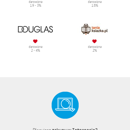
darowizna
darowizna
1.9 - 3%
1.5%
darowizna
darowizna
2 - 4%
2%