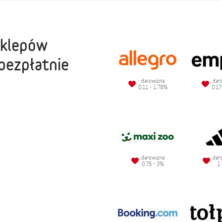
sklepów
bezpłatnie
darowizna
dar
0.11 - 1.78%
0.17
darowizna
dar
0.75 - 3%
1