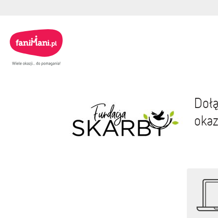
Dołą
okaz