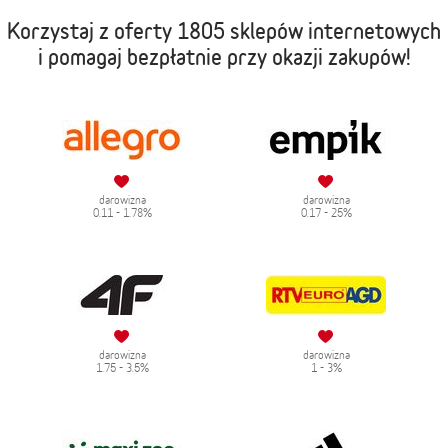
Korzystaj z oferty
1805 sklepów internetowych
i pomagaj bezpłatnie przy okazji zakupów!
darowizna
darowizna
0.11 - 1.78%
0.17 - 25%
darowizna
darowizna
1.75 - 3.5%
1 - 3%