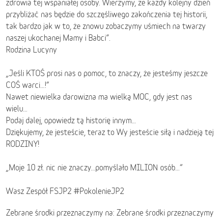
zdrowia tej wspaniałej osoby. Wierzymy, że każdy kolejny dzień
przybliżać nas będzie do szczęśliwego zakończenia tej historii,
tak bardzo jak w to, że znowu zobaczymy uśmiech na twarzy
naszej ukochanej Mamy i Babci”.
Rodzina Lucyny
„Jeśli KTOŚ prosi nas o pomoc, to znaczy, że jesteśmy jeszcze
COŚ warci…!”
Nawet niewielka darowizna ma wielką MOC, gdy jest nas
wielu…
Podaj dalej, opowiedz tą historię innym…
Dziękujemy, że jesteście, teraz to Wy jesteście siłą i nadzieją tej
RODZINY!
„Moje 10 zł. nic nie znaczy…pomyślało MILION osób…”
Wasz Zespół FSJP2 #PokolenieJP2
Zebrane środki przeznaczymy na: Zebrane środki przeznaczymy