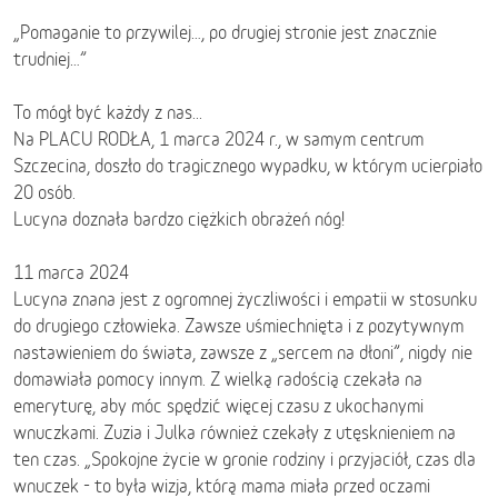
„Pomaganie to przywilej…, po drugiej stronie jest znacznie
trudniej…”
To mógł być każdy z nas...
Na PLACU RODŁA, 1 marca 2024 r., w samym centrum
Szczecina, doszło do tragicznego wypadku, w którym ucierpiało
20 osób.
Lucyna doznała bardzo ciężkich obrażeń nóg!
11 marca 2024
Lucyna znana jest z ogromnej życzliwości i empatii w stosunku
do drugiego człowieka. Zawsze uśmiechnięta i z pozytywnym
nastawieniem do świata, zawsze z „sercem na dłoni”, nigdy nie
domawiała pomocy innym. Z wielką radością czekała na
emeryturę, aby móc spędzić więcej czasu z ukochanymi
wnuczkami. Zuzia i Julka również czekały z utęsknieniem na
ten czas. „Spokojne życie w gronie rodziny i przyjaciół, czas dla
wnuczek - to była wizja, którą mama miała przed oczami