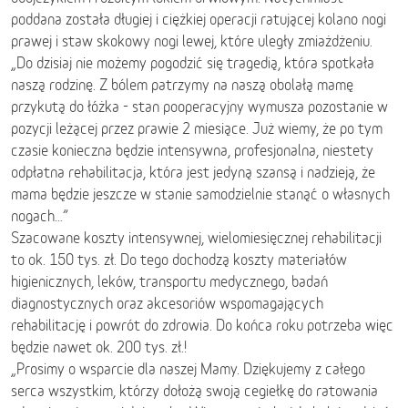
poddana została długiej i ciężkiej operacji ratującej kolano nogi
prawej i staw skokowy nogi lewej, które uległy zmiażdżeniu.
„Do dzisiaj nie możemy pogodzić się tragedią, która spotkała
naszą rodzinę. Z bólem patrzymy na naszą obolałą mamę
przykutą do łóżka - stan pooperacyjny wymusza pozostanie w
pozycji leżącej przez prawie 2 miesiące. Już wiemy, że po tym
czasie konieczna będzie intensywna, profesjonalna, niestety
odpłatna rehabilitacja, która jest jedyną szansą i nadzieją, że
mama będzie jeszcze w stanie samodzielnie stanąć o własnych
nogach…”
Szacowane koszty intensywnej, wielomiesięcznej rehabilitacji
to ok. 150 tys. zł. Do tego dochodzą koszty materiałów
higienicznych, leków, transportu medycznego, badań
diagnostycznych oraz akcesoriów wspomagających
rehabilitację i powrót do zdrowia. Do końca roku potrzeba więc
będzie nawet ok. 200 tys. zł.!
„Prosimy o wsparcie dla naszej Mamy. Dziękujemy z całego
serca wszystkim, którzy dołożą swoją cegiełkę do ratowania