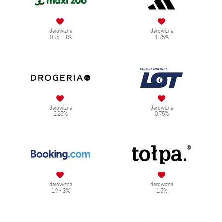
darowizna
darowizna
0.75 - 3%
1.75%
darowizna
darowizna
2.25%
0.75%
darowizna
darowizna
1.9 - 3%
1.5%