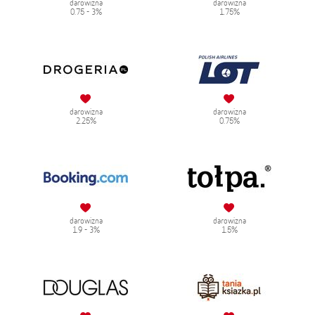
darowizna
darowizna
0.75 - 3%
1.75%
darowizna
darowizna
2.25%
0.75%
darowizna
darowizna
1.9 - 3%
1.5%