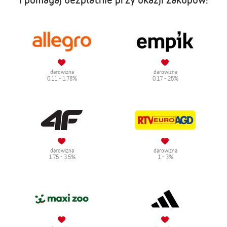
darowizna
darowizna
0.11 - 1.78%
0.17 - 25%
darowizna
darowizna
1.75 - 3.5%
1 - 3%