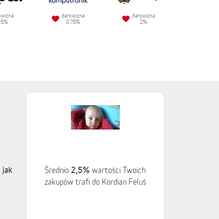
owizna
darowizna
darowizna
.5%
0.75%
2%
 jak
2,5%
Średnio
wartości Twoich
zakupów trafi do Kordian Feluś