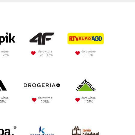
owizna
darowizna
darowizna
 - 25%
1.75 - 3.5%
1 - 3%
owizna
darowizna
darowizna
.75%
2.25%
1.75%