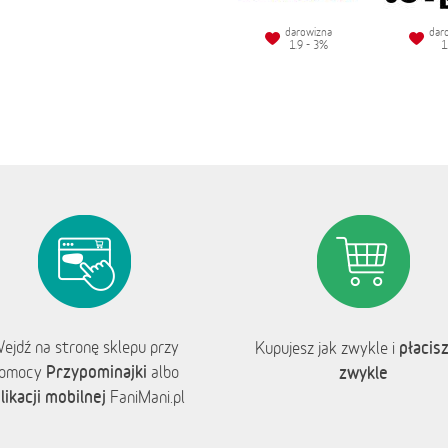
darowizna
dar
1.9 - 3%
1
ejdź na stronę sklepu przy
płacisz
Kupujesz jak zwykle i
Przypominajki
omocy
albo
zwykle
likacji mobilnej
FaniMani.pl