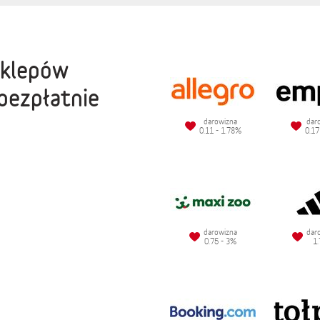
sklepów
bezpłatnie
darowizna
dar
0.11 - 1.78%
0.17
darowizna
dar
0.75 - 3%
1