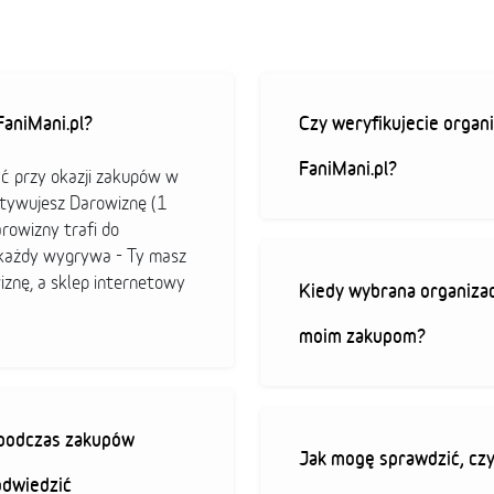
aniMani.pl?
Czy weryfikujecie organi
FaniMani.pl?
ać przy okazji zakupów w
ktywujesz Darowiznę (1
arowizny trafi do
b każdy wygrywa - Ty masz
iznę, a sklep internetowy
Kiedy wybrana organizac
moim zakupom?
ę podczas zakupów
Jak mogę sprawdzić, czy
odwiedzić