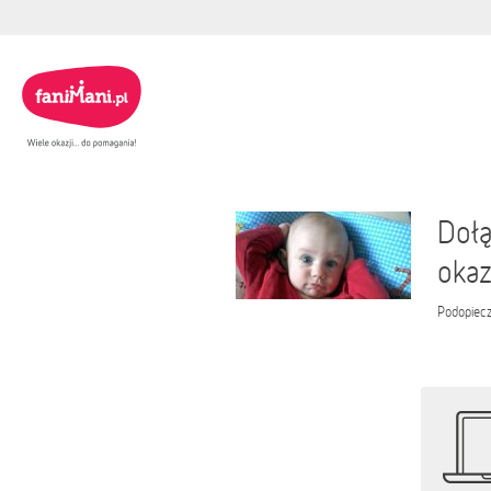
Dołą
okaz
Podopiec