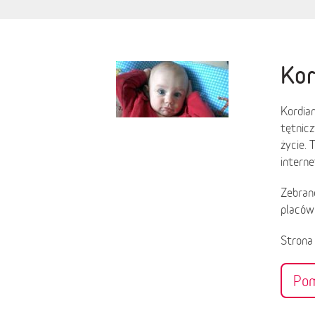
Kor
Kordian
tętnicz
życie. 
interne
Zebrane
placów
Stron
Po