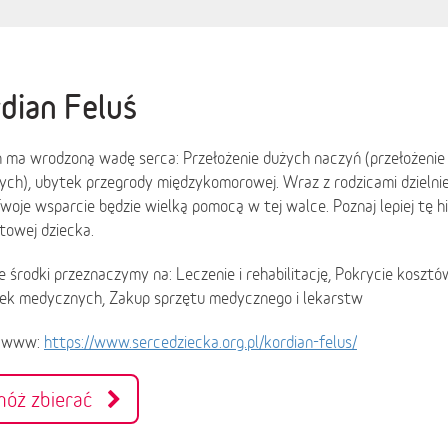
dian Feluś
 ma wrodzoną wadę serca: Przełożenie dużych naczyń (przełożenie 
ych), ubytek przegrody międzykomorowej. Wraz z rodzicami dzielnie
Twoje wsparcie będzie wielką pomocą w tej walce. Poznaj lepiej tę hi
towej dziecka.
 środki przeznaczymy na: Leczenie i rehabilitację, Pokrycie koszt
ek medycznych, Zakup sprzętu medycznego i lekarstw
a www:
https://www.sercedziecka.org.pl/kordian-felus/
móż zbierać