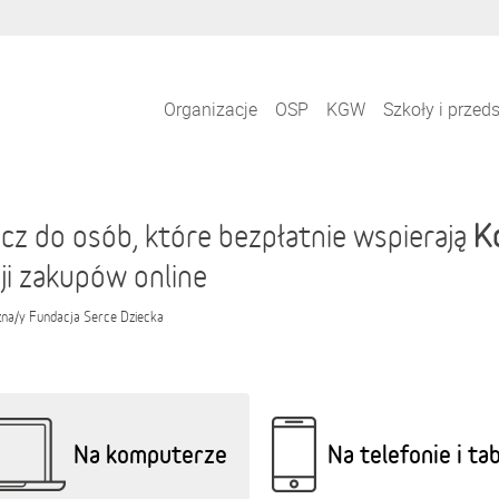
Organizacje
OSP
KGW
Szkoły i przed
K
cz do osób, które bezpłatnie wspierają
ji zakupów online
zna/y
Fundacja Serce Dziecka
Na komputerze
Na telefonie i ta