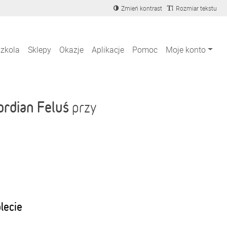
Zmień kontrast
Rozmiar tekstu
szkola
Sklepy
Okazje
Aplikacje
Pomoc
Moje konto
ordian Feluś
przy
blecie