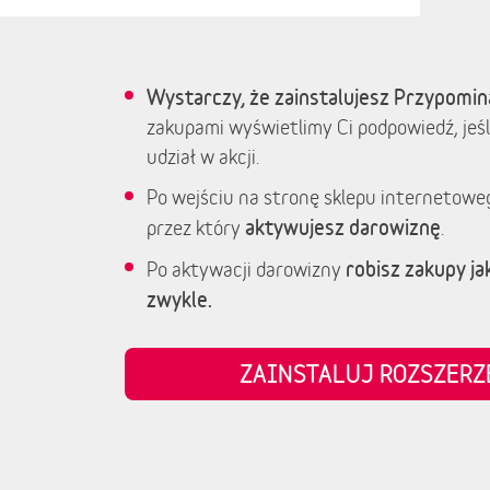
Wystarczy, że zainstalujesz Przypomin
zakupami wyświetlimy Ci podpowiedź, jeśl
udział w akcji.
Po wejściu na stronę sklepu internetowe
aktywujesz darowiznę
przez który
.
robisz zakupy jak
Po aktywacji darowizny
zwykle.
ZAINSTALUJ ROZSZER