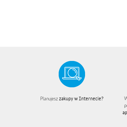
zakupy w Internecie?
W
Planujesz
p
ap