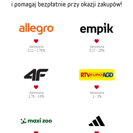
i pomagaj bezpłatnie przy okazji zakupów!
darowizna
darowizna
0.11 - 1.78%
0.17 - 25%
darowizna
darowizna
1.75 - 3.5%
1 - 3%