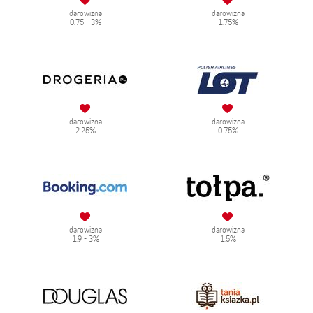
darowizna
darowizna
0.75 - 3%
1.75%
darowizna
darowizna
2.25%
0.75%
darowizna
darowizna
1.9 - 3%
1.5%