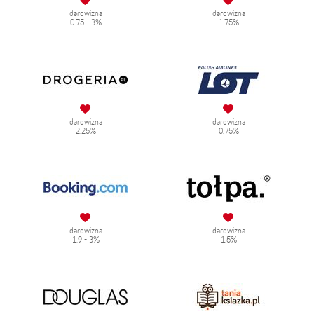
darowizna
darowizna
0.75 - 3%
1.75%
darowizna
darowizna
2.25%
0.75%
darowizna
darowizna
1.9 - 3%
1.5%