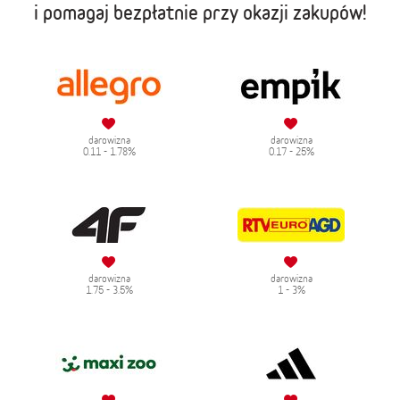
i pomagaj bezpłatnie przy okazji zakupów!
darowizna
darowizna
0.11 - 1.78%
0.17 - 25%
darowizna
darowizna
1.75 - 3.5%
1 - 3%