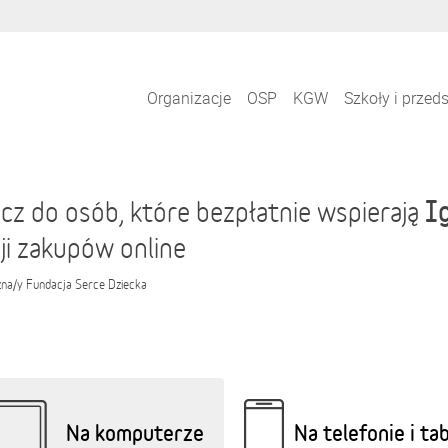
Organizacje
OSP
KGW
Szkoły i przed
I
cz do osób, które bezpłatnie wspierają
ji zakupów online
zna/y
Fundacja Serce Dziecka
Na komputerze
Na telefonie i ta