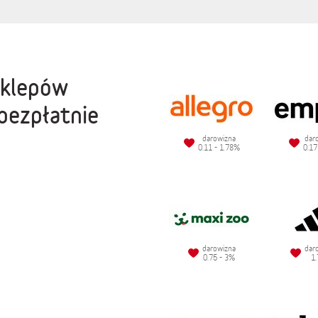
sklepów
bezpłatnie
darowizna
dar
0.11 - 1.78%
0.17
darowizna
dar
0.75 - 3%
1