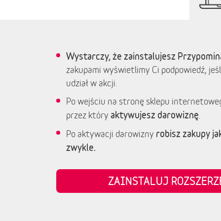
Wystarczy, że zainstalujesz Przypomin
zakupami wyświetlimy Ci podpowiedź, jeśl
udział w akcji.
Po wejściu na stronę sklepu internetowe
aktywujesz darowiznę
przez który
.
robisz zakupy jak
Po aktywacji darowizny
zwykle.
ZAINSTALUJ ROZSZER