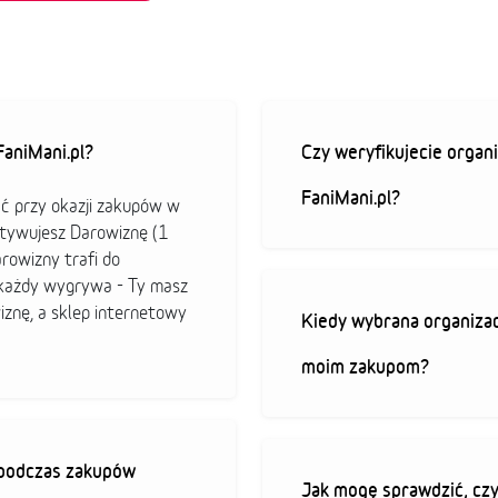
aniMani.pl?
Czy weryfikujecie organi
FaniMani.pl?
ać przy okazji zakupów w
ktywujesz Darowiznę (1
arowizny trafi do
b każdy wygrywa - Ty masz
iznę, a sklep internetowy
Kiedy wybrana organizac
moim zakupom?
ę podczas zakupów
Jak mogę sprawdzić, czy