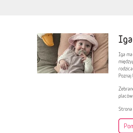
Iga
Iga ma 
między
rodzica
Poznaj 
Zebrane
placów
Stron
Po