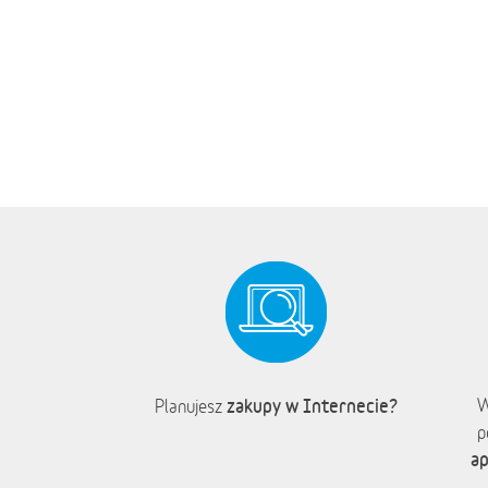
zakupy w Internecie?
W
Planujesz
p
ap