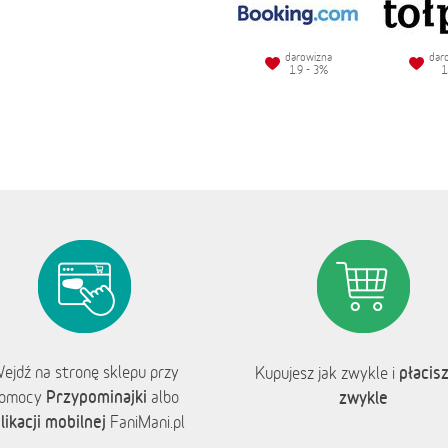
darowizna
dar
1.9 - 3%
1
ejdź na stronę sklepu przy
płacisz
Kupujesz jak zwykle i
Przypominajki
omocy
albo
zwykle
likacji mobilnej
FaniMani.pl