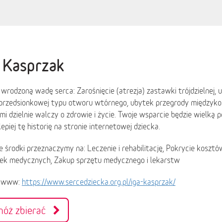
 Kasprzak
wrodzoną wadę serca: Zarośnięcie (atrezja) zastawki trójdzielnej,
przedsionkowej typu otworu wtórnego, ubytek przegrody międzyk
mi dzielnie walczy o zdrowie i życie. Twoje wsparcie będzie wielką 
lepiej tę historię na stronie internetowej dziecka.
 środki przeznaczymy na: Leczenie i rehabilitację, Pokrycie koszt
ek medycznych, Zakup sprzętu medycznego i lekarstw
a www:
https://www.sercedziecka.org.pl/iga-kasprzak/
móż zbierać