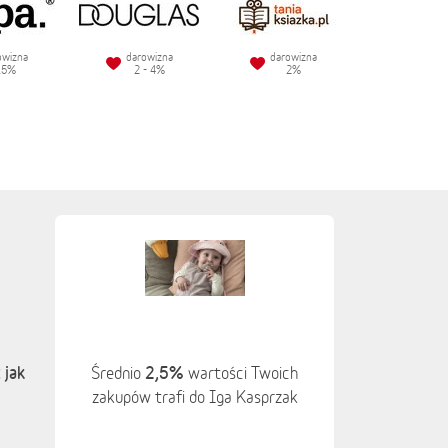
owizna
darowizna
darowizna
.5%
2 - 4%
2%
 jak
2,5%
Średnio
wartości Twoich
zakupów trafi do Iga Kasprzak