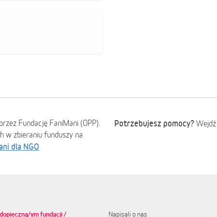
przez Fundację FaniMani (OPP).
Potrzebujesz pomocy?
Wejdź
ch w zbieraniu funduszy na
ani dla NGO
dopieczną/ym fundacji /
Napisali o nas