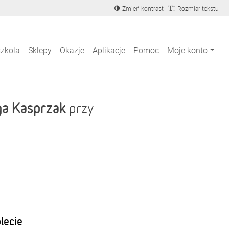
Zmień kontrast
Rozmiar tekstu
szkola
Sklepy
Okazje
Aplikacje
Pomoc
Moje konto
ga Kasprzak
przy
blecie