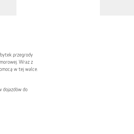
 ubytek przegrody
omorowej. Wraz z
pomocą w tej walce.
ów dojazdów do