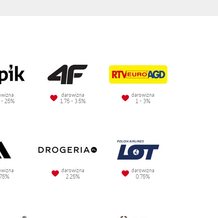
owizna
darowizna
darowizna
 - 25%
1.75 - 3.5%
1 - 3%
owizna
darowizna
darowizna
.75%
2.25%
0.75%