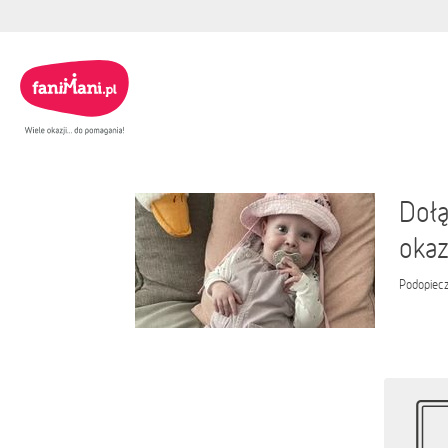
Dołą
okaz
Podopiec