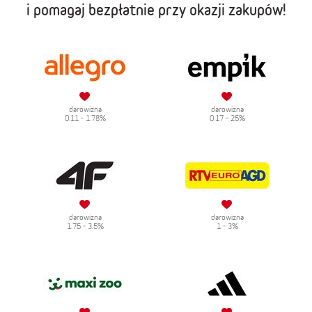
i pomagaj bezpłatnie przy okazji zakupów!
darowizna
darowizna
0.11 - 1.78%
0.17 - 25%
darowizna
darowizna
1.75 - 3.5%
1 - 3%