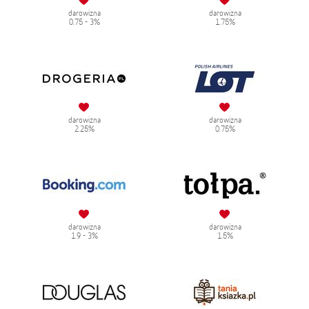
darowizna
darowizna
0.75 - 3%
1.75%
darowizna
darowizna
2.25%
0.75%
darowizna
darowizna
1.9 - 3%
1.5%