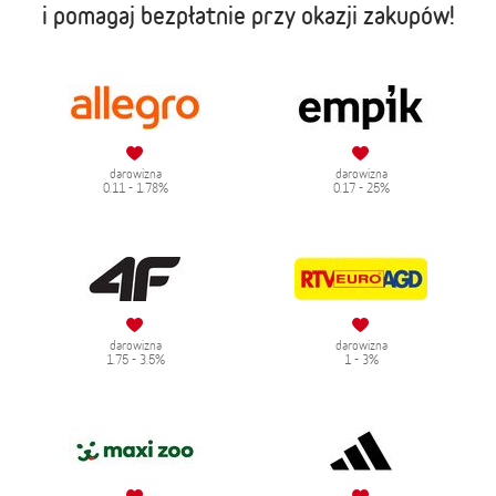
i pomagaj bezpłatnie przy okazji zakupów!
darowizna
darowizna
0.11 - 1.78%
0.17 - 25%
darowizna
darowizna
1.75 - 3.5%
1 - 3%