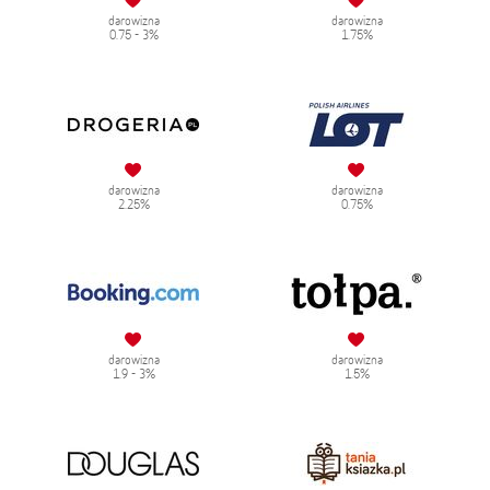
darowizna
darowizna
0.75 - 3%
1.75%
darowizna
darowizna
2.25%
0.75%
darowizna
darowizna
1.9 - 3%
1.5%