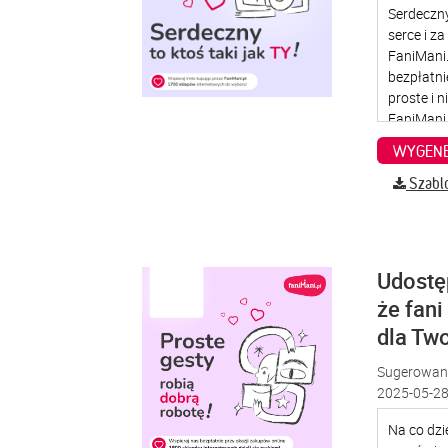
WYGENE
Szabl
Udostę
że fani
dla Two
Sugerowana
2025-05-28