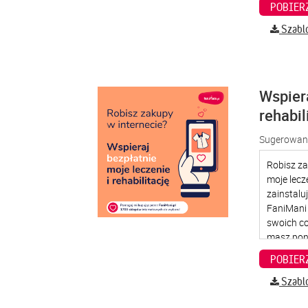
Szabl
Wspier
rehabil
Sugerowana
Szabl