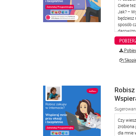
Pobier
Skopiu
Robisz 
Wspier
Sugerowana