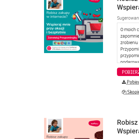
Wspier
Sugerowana
Pobier
Skopiu
Robisz 
Wspier