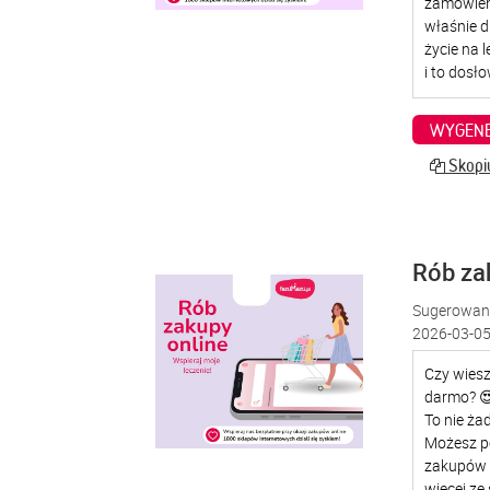
WYGENE
Skopiu
Rób za
Sugerowana
2026-03-05