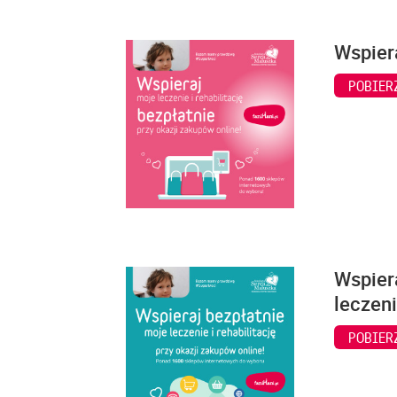
Wspiera
POBIER
Wspiera
leczeni
POBIER