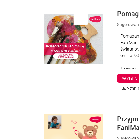
Pomaga
Sugerowana
WYGENE
Szabl
Przyjm
FaniMa
Sugerowana