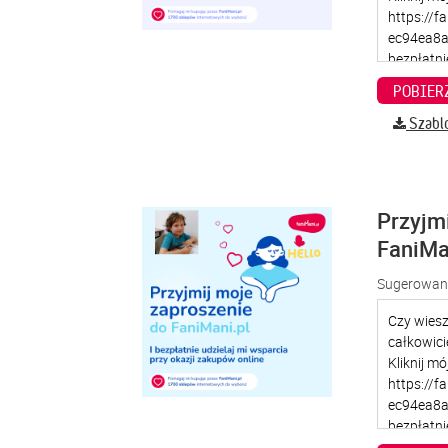
Szabl
Przyjm
FaniMa
Sugerowana