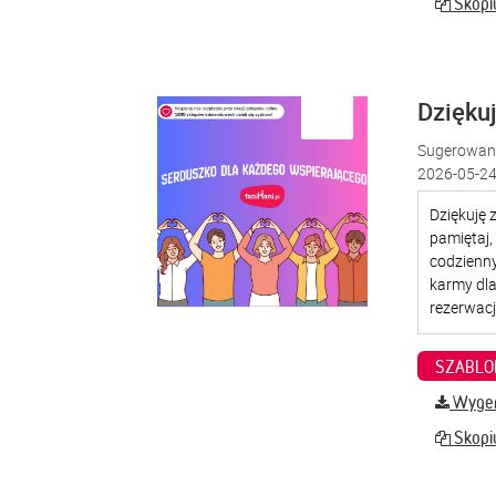
Skopiu
Dzięku
Sugerowana
2026-05-24
SZABLO
Wygene
Skopiu