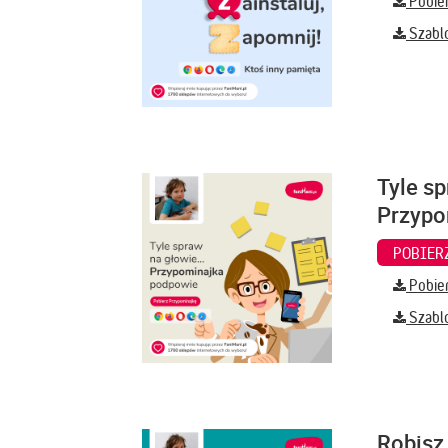
Pobier
Szabl
Tyle sp
Przypo
Pobier
Szabl
Robisz 