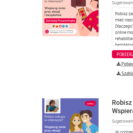
Sugerowana
Pobier
Szabl
Robisz 
Wspier
Sugerowana