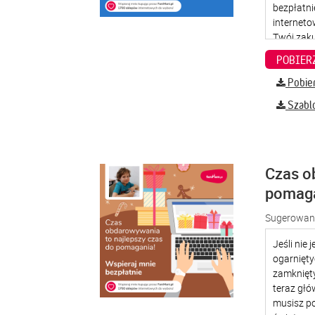
Pobier
Szabl
Czas o
pomag
Sugerowana