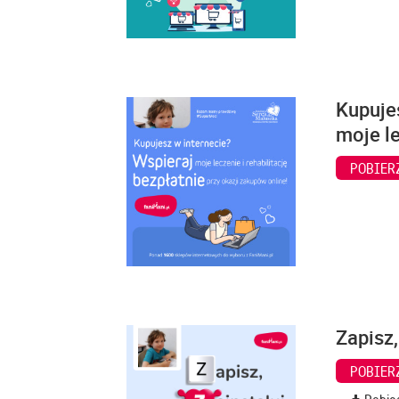
Kupuje
moje le
POBIER
Zapisz,