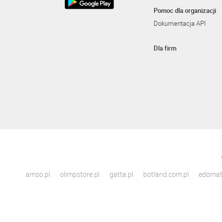
Pomoc dla organizacji
Dokumentacja API
Dla firm
amso.pl
olimpstore.pl
gatta.pl
botland.com.pl
edomato