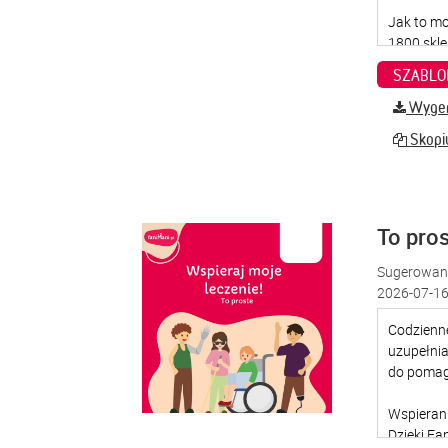
SZABLO
Wygene
Skopiu
To pro
Sugerowana
2026-07-16