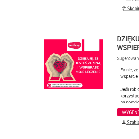
Skopiu
DZIĘKU
WSPIE
Sugerowana
WYGENE
Szabl