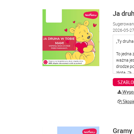
Ja dru
Sugerowana
2026-05-27
SZABLO
Wygene
Skopiu
Gramy 