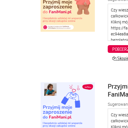
POBIER
Skopiu
Przyjm
FaniMa
Sugerowana