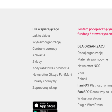
Dla wspierającego
Jestem podopieczną/y
fundacji / stowarzyszen
Jak to działa
Wybierz organizację
DLA ORGANIZACJI:
Centrum pomocy
Dodaj organizację
Aplikacje
Materiały promocyjne
Sklepy
Newsletter NGO
Kody rabatowe i promocje
Blog
Newsletter Okazje FaniMani
Zbiórki
Porady i pomysły
FaniPAY
Płatności onlin
Zaproponuj sklep
FaniSEO
Darowizny za li
Widget na stronę
Plugin WordPress