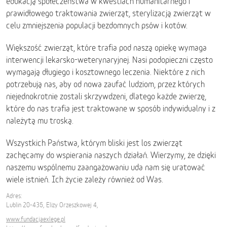
edukacją społeczeństwa w kwestiach humanitarnego i
prawidłowego traktowania zwierząt, sterylizacją zwierząt w
celu zmniejszenia populacji bezdomnych psów i kotów.
Większość zwierząt, które trafia pod naszą opiekę wymaga
interwencji lekarsko-weterynaryjnej. Nasi podopieczni często
wymagają długiego i kosztownego leczenia. Niektóre z nich
potrzebują nas, aby od nowa zaufać ludziom, przez których
niejednokrotnie zostali skrzywdzeni, dlatego każde zwierzę,
które do nas trafia jest traktowane w sposób indywidualny i z
należytą mu troską.
Wszystkich Państwa, którym bliski jest los zwierząt
zachęcamy do wspierania naszych działań. Wierzymy, że dzięki
naszemu wspólnemu zaangażowaniu uda nam się uratować
wiele istnień. Ich życie zależy również od Was.
Adres:
Lublin 20-435, Elizy Orzeszkowej 4,
www.fundacjaexlege.pl