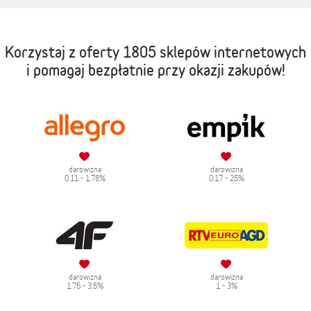
Korzystaj z oferty
1805 sklepów internetowych
i pomagaj bezpłatnie przy okazji zakupów!
darowizna
darowizna
0.11 - 1.78%
0.17 - 25%
darowizna
darowizna
1.75 - 3.5%
1 - 3%