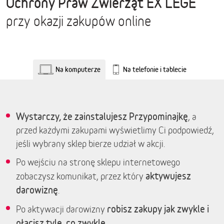
Ochrony Praw Zwierząt EX LEGE
przy okazji zakupów online
Na komputerze
Na telefonie i tablecie
Wystarczy, że zainstalujesz Przypominajkę
, a
przed każdymi zakupami wyświetlimy Ci podpowiedź,
jeśli wybrany sklep bierze udział w akcji.
Po wejściu na stronę sklepu internetowego
aktywujesz
zobaczysz komunikat, przez który
darowiznę
.
robisz zakupy jak zwykle i
Po aktywacji darowizny
płacisz tyle, co zwykle.