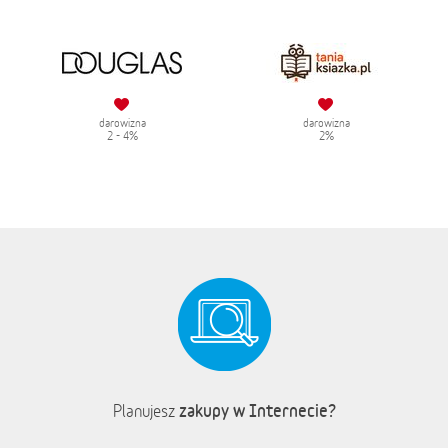
darowizna
darowizna
2 - 4%
2%
zakupy w Internecie?
Planujesz