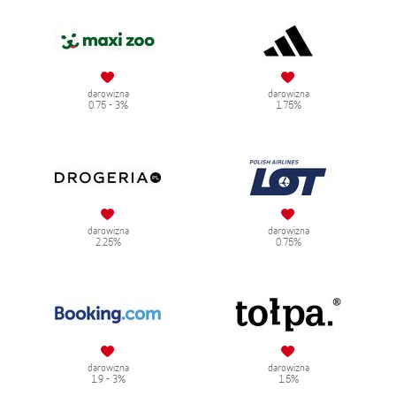
darowizna
darowizna
0.75 - 3%
1.75%
darowizna
darowizna
2.25%
0.75%
darowizna
darowizna
1.9 - 3%
1.5%