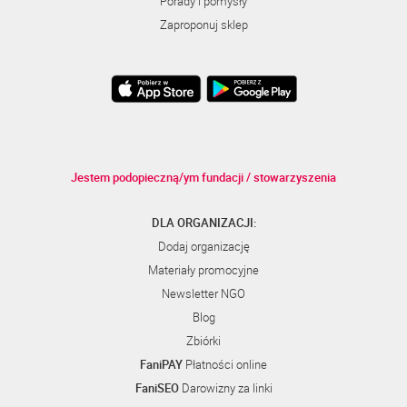
Porady i pomysły
Zaproponuj sklep
Jestem podopieczną/ym fundacji / stowarzyszenia
DLA ORGANIZACJI:
Dodaj organizację
Materiały promocyjne
Newsletter NGO
Blog
Zbiórki
FaniPAY
Płatności online
FaniSEO
Darowizny za linki