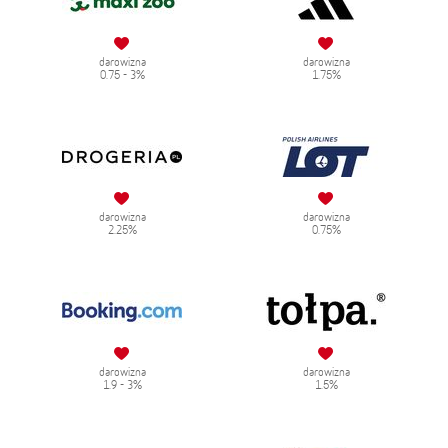
darowizna
darowizna
0.75 - 3%
1.75%
darowizna
darowizna
2.25%
0.75%
darowizna
darowizna
1.9 - 3%
1.5%