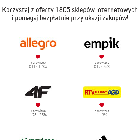
Korzystaj z oferty
1805 sklepów internetowych
i pomagaj bezpłatnie przy okazji zakupów!
darowizna
darowizna
0.11 - 1.78%
0.17 - 25%
darowizna
darowizna
1.75 - 3.5%
1 - 3%