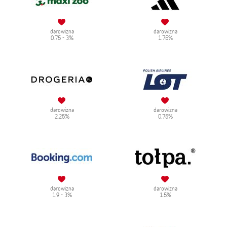
darowizna
darowizna
0.75 - 3%
1.75%
darowizna
darowizna
2.25%
0.75%
darowizna
darowizna
1.9 - 3%
1.5%