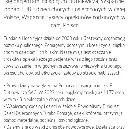
się pacjentami Hospicjum Dutkiewicza, Wsparcie
ponad 1000 dzieci chorych i osieroconych w całej
Polsce, Wsparcie tysięcy opiekunów rodzinnych w
całej Polsce
Fundacja Hospicyjna działa od 2003 roku. Jesteśmy organizacją
pożytku publicznego. Pomagamy dorosłym u kresu życia, ciężko
chorym dzieciom i ich bliskim. Naszą misją jest otaczanie
troskliwą opieką każdego pacjenta wraz z jego rodziną oraz
towarzyszenie im w godnym przeżywaniu niezwykle trudnego
okresu choroby, schyłku życia i żałoby po stracie najbliższych.
• Prowadzimy największe na Pomorzu Hospicjum im. ks. E.
Dutkiewicza SAC. W 2023 roku objęliśmy troską aż 1177 osób,
w tym 43 nieuleczalnie chorych dzieci.
• Wspieramy rodziny i dzieci w żałobie. Powołaliśmy Fundusz
Dzieci Osieroconych Tumbo Pomaga, dzięki któremu otrzymują
pomoc materialną, socjalną i psychologiczną.
• Dajemy siłę do walki z chorobą nowotworową. Działająca przy