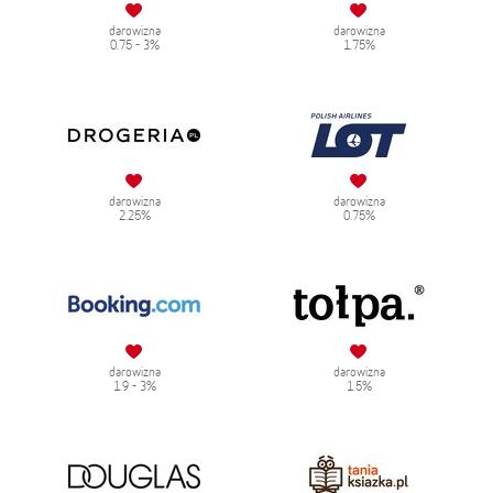
darowizna
darowizna
0.75 - 3%
1.75%
darowizna
darowizna
2.25%
0.75%
darowizna
darowizna
1.9 - 3%
1.5%