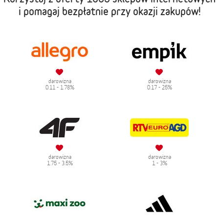
i pomagaj bezpłatnie przy okazji zakupów!
darowizna
darowizna
0.11 - 1.78%
0.17 - 25%
darowizna
darowizna
1.75 - 3.5%
1 - 3%