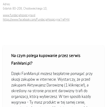
Adres:
Gdańsk 80-208, Chodowieckiego 10,
www.fundacjahospicyjna.pl
https://www.facebook.com/FundacjaHospicyjna?ref=hl
Na czym polega kupowanie przez serwis
FaniMani.pl?
Dzięki FaniMani.pl możesz bezpłatnie pomagać przy
okazji zakupów w internecie. Wystarczy, że przed
zakupami Aktywujesz Darowiznę (1 kliknięcie!), a
określony na stronie procent darowizny trafi do
organizacji, którą wybierzesz. W ten sposób każdy
wygrywa - Ty masz produkt w tej samej cenie,