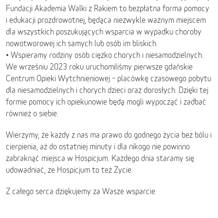
Fundacji Akademia Walki z Rakiem to bezpłatna forma pomocy
i edukacji prozdrowotnej, będąca niezwykle ważnym miejscem
dla wszystkich poszukujących wsparcia w wypadku choroby
nowotworowej ich samych lub osób im bliskich.
• Wspieramy rodziny osób ciężko chorych i niesamodzielnych.
We wrześniu 2023 roku uruchomiliśmy pierwsze gdańskie
Centrum Opieki Wytchnieniowej – placówkę czasowego pobytu
dla niesamodzielnych i chorych dzieci oraz dorosłych. Dzięki tej
formie pomocy ich opiekunowie będą mogli wypocząć i zadbać
również o siebie.
Wierzymy, że każdy z nas ma prawo do godnego życia bez bólu i
cierpienia, aż do ostatniej minuty i dla nikogo nie powinno
zabraknąć miejsca w Hospicjum. Każdego dnia staramy się
udowadniać, że Hospicjum to też Życie.
Z całego serca dziękujemy za Wasze wsparcie.