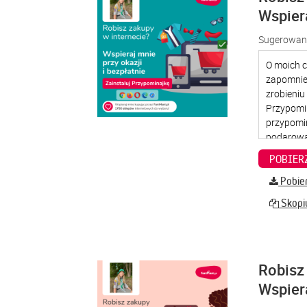
Wspier
Sugerowana
Pobier
Skopiu
Robisz 
Wspier