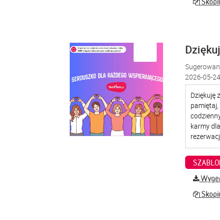
Skopiu
Dzięku
Sugerowana
2026-05-24
SZABLO
Wygene
Skopiu