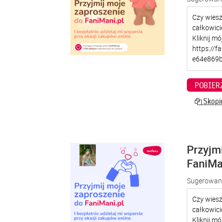
POBIER
Skopiu
Przyjm
FaniMa
Sugerowana