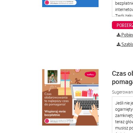
Pobier
Szabl
Czas o
pomag
Sugerowana