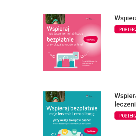
Wspiera
POBIER
Wspiera
leczeni
POBIER