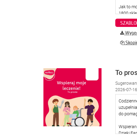
SZABLO
Wygene
Skopiu
To pro
Sugerowana
2026-07-16