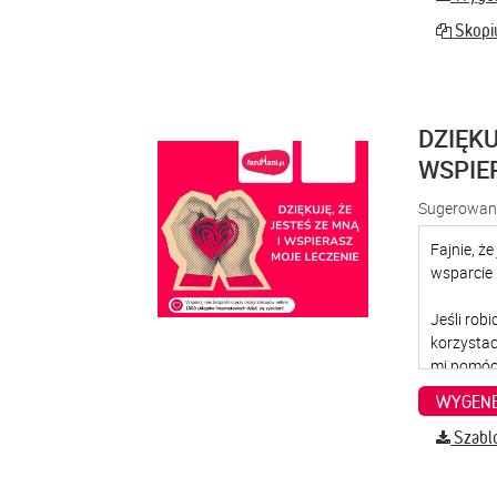
Skopiu
DZIĘKU
WSPIE
Sugerowana
WYGENE
Szabl