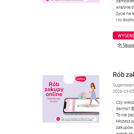
WYGENE
Skopiu
Rób za
Sugerowana
2026-03-05