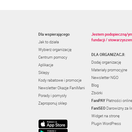
Dla wspierającego
Jestem podopieczną/y
fundacji / stowarzyszen
Jak to działa
Wybierz organizację
DLA ORGANIZACJI:
Centrum pomocy
Dodaj organizację
Aplikacje
Materiały promocyjne
Sklepy
Newsletter NGO
Kody rabatowe i promocje
Blog
Newsletter Okazje FaniMani
Zbiórki
Porady i pomysły
FaniPAY
Płatności onlin
Zaproponuj sklep
FaniSEO
Darowizny za li
Widget na stronę
Plugin WordPress