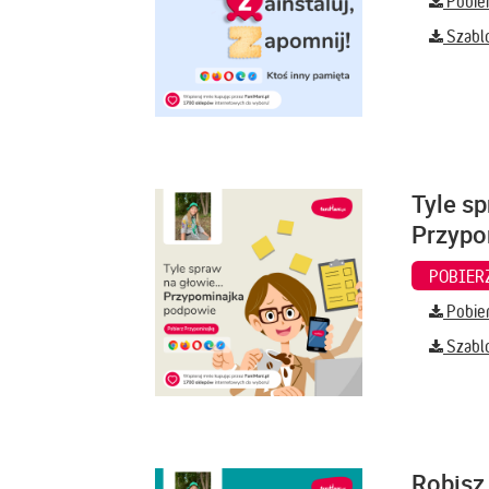
Pobier
Szabl
Tyle sp
Przypo
Pobier
Szabl
Robisz 