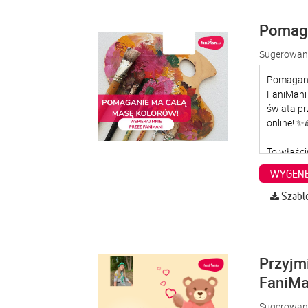
Pomaga
Sugerowana
WYGENE
Szabl
Przyjm
FaniMa
Sugerowana