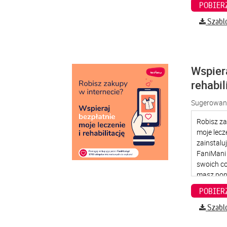
Szabl
Wspier
rehabil
Sugerowana
Szabl