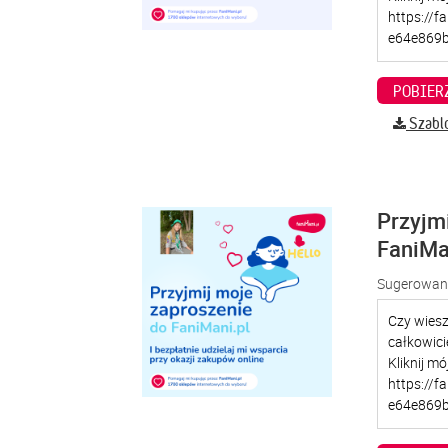
Szabl
Przyjm
FaniMa
Sugerowana