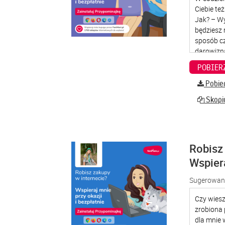
Pobier
Skopiu
Robisz 
Wspier
Sugerowana