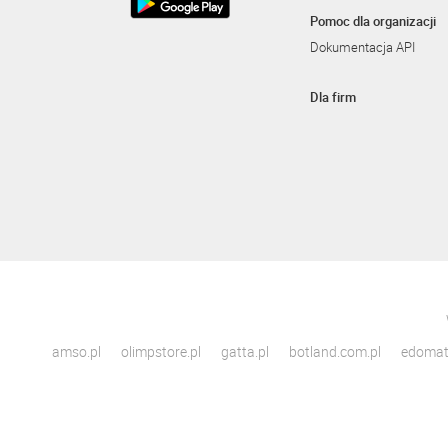
Pomoc dla organizacji
Dokumentacja API
Dla firm
amso.pl
olimpstore.pl
gatta.pl
botland.com.pl
edomato