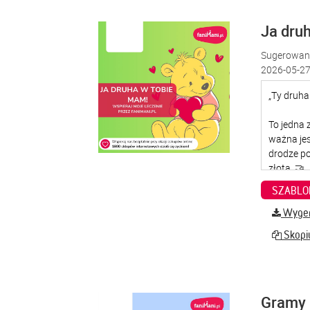
Ja dru
Sugerowana
2026-05-27
SZABLO
Wygene
Skopiu
Gramy 