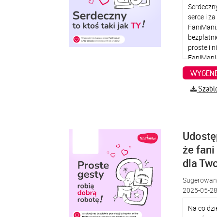
WYGENE
Szabl
Udostę
że fani
dla Two
Sugerowana
2025-05-28