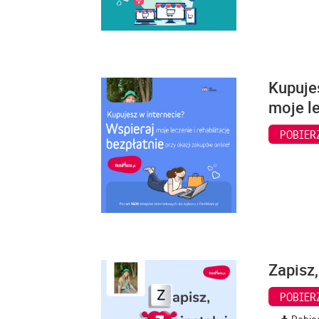
Kupuje
moje le
POBIER
Zapisz,