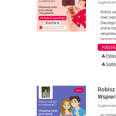
Sugerowana
Pobier
Szabl
Robisz 
Wspier
Sugerowana