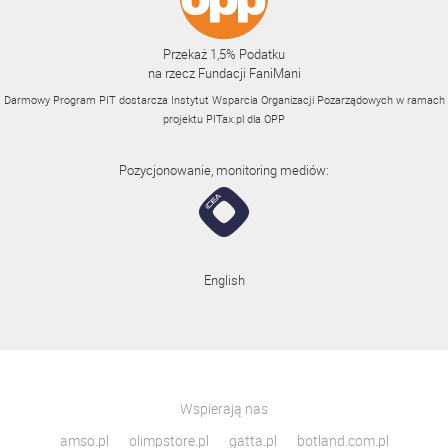
Przekaż 1,5% Podatku
na rzecz Fundacji FaniMani
Darmowy Program PIT dostarcza Instytut Wsparcia Organizacji Pozarządowych w ramach
projektu
PITax.pl
dla OPP
Pozycjonowanie, monitoring mediów:
English
Wspierają nas
amso.pl
olimpstore.pl
gatta.pl
botland.com.pl