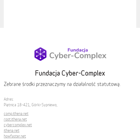
Fundacja Cyber-Complex
Zebrane środki przeznaczymy na działalność statutową.
Adres:
Piątnica 18-421, Górki-Sypniewo,
comp.ithena.net
root.ithena.net
cybercomplex.net
ithena.net
howfaster.net