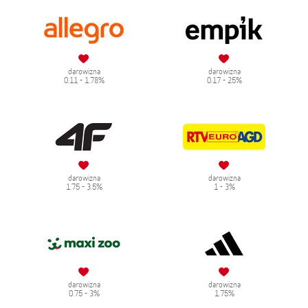
darowizna
darowizna
0.11 - 1.78%
0.17 - 25%
darowizna
darowizna
1.75 - 3.5%
1 - 3%
darowizna
darowizna
0.75 - 3%
1.75%