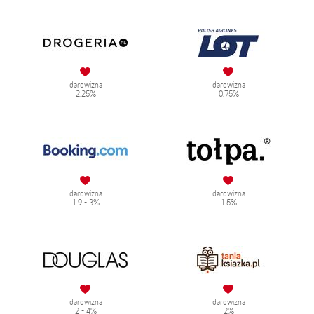
darowizna
darowizna
2.25%
0.75%
darowizna
darowizna
1.9 - 3%
1.5%
darowizna
darowizna
2 - 4%
2%