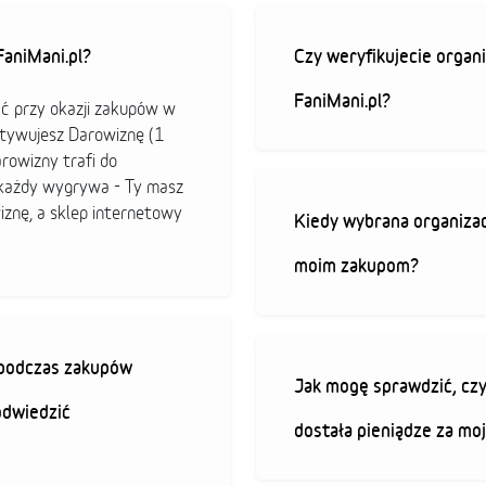
aniMani.pl?
Czy weryfikujecie organi
FaniMani.pl?
ać przy okazji zakupów w
ktywujesz Darowiznę (1
arowizny trafi do
b każdy wygrywa - Ty masz
iznę, a sklep internetowy
Kiedy wybrana organizac
moim zakupom?
ę podczas zakupów
Jak mogę sprawdzić, czy
odwiedzić
dostała pieniądze za mo