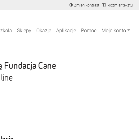
Zmień kontrast
Rozmiar tekstu
szkola
Sklepy
Okazje
Aplikacje
Pomoc
Moje konto
Fundacja Cane
ją
line
blecie