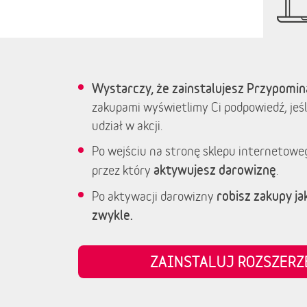
Wystarczy, że zainstalujesz Przypomin
zakupami wyświetlimy Ci podpowiedź, jeśl
udział w akcji.
Po wejściu na stronę sklepu internetowe
aktywujesz darowiznę
przez który
.
robisz zakupy jak
Po aktywacji darowizny
zwykle.
ZAINSTALUJ ROZSZER