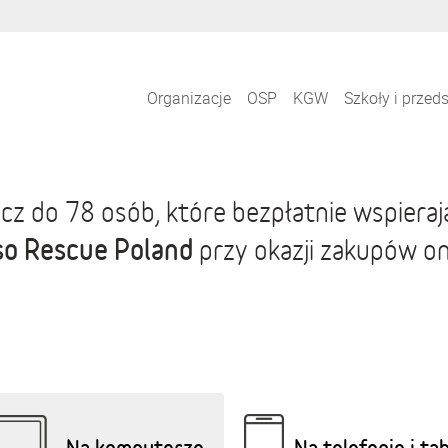
Organizacje
OSP
KGW
Szkoły i przed
cz do 78 osób, które bezpłatnie wspiera
so Rescue Poland
przy okazji zakupów on
Na komputerze
Na telefonie i ta