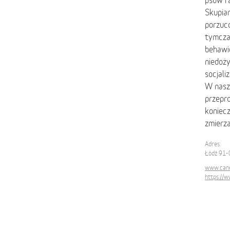
psów ra
Skupiam
porzuc
tymcza
behawio
niedoż
socjali
W nasz
przepr
koniecz
zmierz
Adres:
Łódź 91-
www.cane
https://