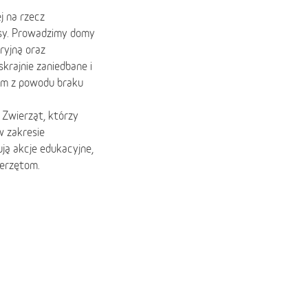
j na rzecz
asy. Prowadzimy domy
ryjną oraz
skrajnie zaniedbane i
iem z powodu braku
Zwierząt, którzy
w zakresie
ują akcje edukacyjne,
ierzętom.