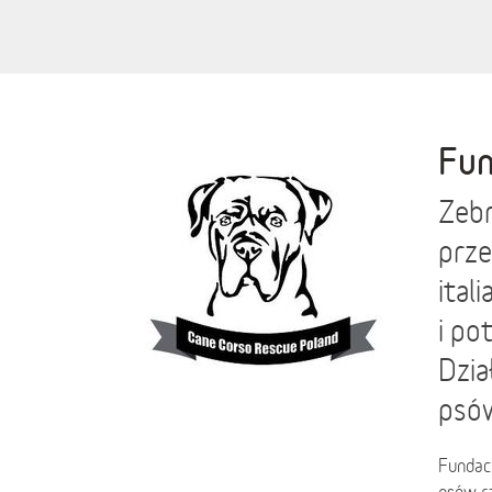
Fun
Zebr
prze
ital
i po
Dzia
psów
Fundac