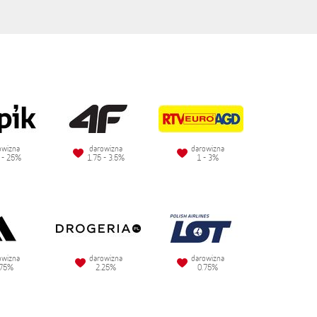
owizna
darowizna
darowizna
 - 25%
1.75 - 3.5%
1 - 3%
owizna
darowizna
darowizna
.75%
2.25%
0.75%