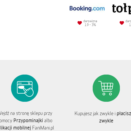
darowizna
dar
1.9 - 3%
1
ejdź na stronę sklepu przy
płacisz
Kupujesz jak zwykle i
Przypominajki
omocy
albo
zwykle
likacji mobilnej
FaniMani.pl