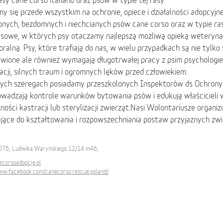
sy cane corso italiano oraz psów w typie tej rasy.
y się przede wszystkim na ochronie, opiece i działalności adopcyjne
onych, bezdomnych i niechcianych psów cane corso oraz w typie r
sowe, w których psy otaczamy najlepszą możliwą opieką weteryna
ralną. Psy, które trafiają do nas, w wielu przypadkach są nie tylko 
ywione ale również wymagają długotrwałej pracy z psim psycholog
zacji, silnych traum i ogromnych lęków przed człowiekiem.
ych szeregach posiadamy przeszkolonych Inspektorów ds Ochrony 
owadzają kontrole warunków bytowania psów i edukują właścicieli 
ności kastracji lub sterylizacji zwierząt.Nasi Wolontariusze organiz
ające do kształtowania i rozpowszechniania postaw przyjaznych zw
075, Ludwika Waryńskiego 12/14 m46,
corsoadopcje.pl
www.facebook.com/canecorso.rescue.poland/