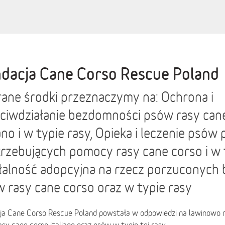
dacja Cane Corso Rescue Poland
ane środki przeznaczymy na: Ochrona i
ciwdziałanie bezdomności psów rasy can
iano i w typie rasy, Opieka i leczenie psó
trzebujących pomocy rasy cane corso i w t
łalność adopcyjna na rzecz porzuconyc
 rasy cane corso oraz w typie rasy
ja Cane Corso Rescue Poland powstała w odpowiedzi na lawinowo