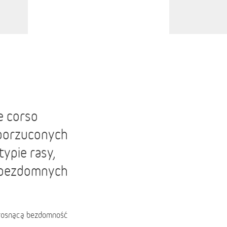
e corso
w porzuconych
ypie rasy,
h bezdomnych
 rosnącą bezdomność