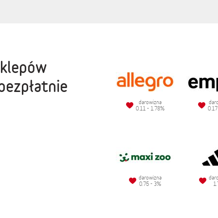
sklepów
bezpłatnie
darowizna
dar
0.11 - 1.78%
0.17
darowizna
dar
0.75 - 3%
1