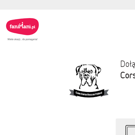
Dołą
Cor