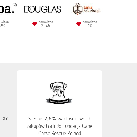
owizna
darowizna
darowizna
.5%
2 - 4%
2%
 jak
2,5%
Średnio
wartości Twoich
zakupów trafi do Fundacja Cane
Corso Rescue Poland