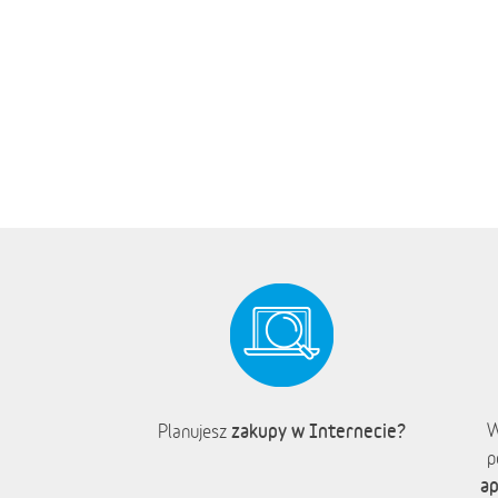
zakupy w Internecie?
W
Planujesz
p
ap