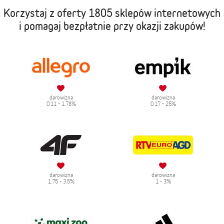
Korzystaj z oferty
1805 sklepów internetowych
i pomagaj bezpłatnie przy okazji zakupów!
darowizna
darowizna
0.11 - 1.78%
0.17 - 25%
darowizna
darowizna
1.75 - 3.5%
1 - 3%