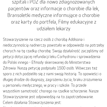
szpitali i POZ dla nowo zdiagnozowanych
pacjentów oraz informacje o chorobie dla lek,
Bransoletki medyczne informujące o chorobie
oraz karty do portfela, Filmy edukacyjne z
udziałem lekarzy
Stowarzyszenie na rzecz osób z chorobą Addisona i
niedoczynnością nadnerczy powstało w odpowiedzi na potrzeby
chorych na tę rzadką chorobę. Swoją działalność zaczęliśmy od
petycji dotyczącej refundacji leku Corhydronu i sprowadzenia
do Polski innego - Efmody skierowanej do Ministerstwa
Zdrowia. Naszą petycję podpisało 1500 osób. Wówczas też
sporo z nich podzieliło się z nami swoją historią. To opowieści o
długiej drodze do diagnozy, zagrożeniu życia, braku zrozumienia
u personelu medycznego, w pracy i szkole. To przede
wszystkim samotność chorego na rzadkie schorzenie. Nasze
Stowarzyszenie jest odpowiedzią na to zapotrzebowanie.
Celem działania Stowarzyszenia jest: