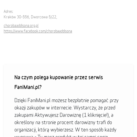
Adres:
Kraków 30-556, Dworcowa 5/22,
chorobaaddisona.org.pl
https://www.facebook.com/chorobaaddisona
Na czym polega kupowanie przez serwis
FaniMani.pl?
Dzięki FaniMani.pl możesz bezpłatnie pomagać przy
okazji zakupów w internecie. Wystarczy, że przed
zakupami Aktywujesz Darowiznę (1 kliknięcie!), a
określony na stronie procent darowizny trafi do
organizacji, którą wybierzesz. W ten sposób każdy