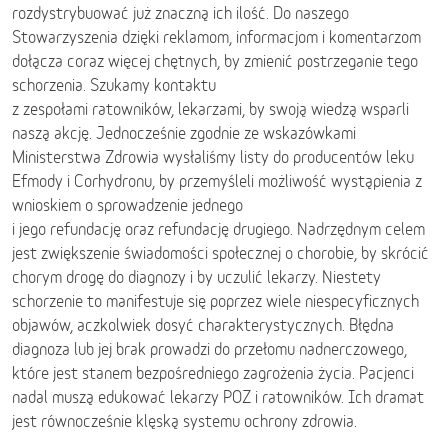
rozdystrybuować już znaczną ich ilość. Do naszego
Stowarzyszenia dzięki reklamom, informacjom i komentarzom
dołącza coraz więcej chętnych, by zmienić postrzeganie tego
schorzenia. Szukamy kontaktu
z zespołami ratowników, lekarzami, by swoją wiedzą wsparli
naszą akcję. Jednocześnie zgodnie ze wskazówkami
Ministerstwa Zdrowia wysłaliśmy listy do producentów leku
Efmody i Corhydronu, by przemyśleli możliwość wystąpienia z
wnioskiem o sprowadzenie jednego
i jego refundację oraz refundację drugiego. Nadrzędnym celem
jest zwiększenie świadomości społecznej o chorobie, by skrócić
chorym drogę do diagnozy i by uczulić lekarzy. Niestety
schorzenie to manifestuje się poprzez wiele niespecyficznych
objawów, aczkolwiek dosyć charakterystycznych. Błędna
diagnoza lub jej brak prowadzi do przełomu nadnerczowego,
które jest stanem bezpośredniego zagrożenia życia. Pacjenci
nadal muszą edukować lekarzy POZ i ratowników. Ich dramat
jest równocześnie klęską systemu ochrony zdrowia.