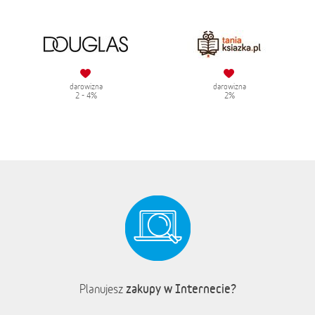
darowizna
darowizna
2 - 4%
2%
zakupy w Internecie?
Planujesz