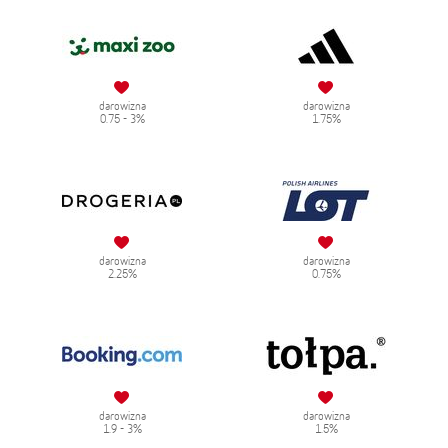
darowizna
darowizna
0.75 - 3%
1.75%
darowizna
darowizna
2.25%
0.75%
darowizna
darowizna
1.9 - 3%
1.5%