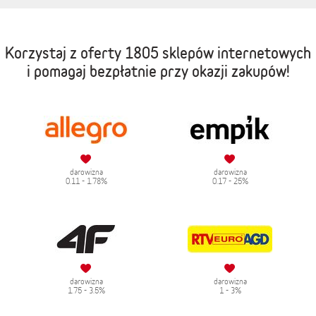
Korzystaj z oferty
1805 sklepów internetowych
i pomagaj bezpłatnie przy okazji zakupów!
darowizna
darowizna
0.11 - 1.78%
0.17 - 25%
darowizna
darowizna
1.75 - 3.5%
1 - 3%