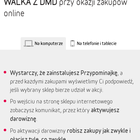
WALKA Z DMD
przy okazji zakupów
online
Na komputerze
Na telefonie i tablecie
Wystarczy, że zainstalujesz Przypominajkę
, a
przed każdymi zakupami wyświetlimy Ci podpowiedź,
jeśli wybrany sklep bierze udział w akcji.
Po wejściu na stronę sklepu internetowego
aktywujesz
zobaczysz komunikat, przez który
darowiznę
.
robisz zakupy jak zwykle i
Po aktywacji darowizny
płacisz tyle, co zwykle.