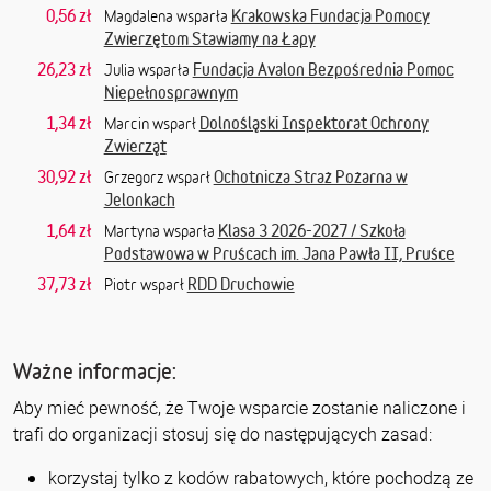
0,56 zł
Krakowska Fundacja Pomocy
Magdalena wsparła
Zwierzętom Stawiamy na Łapy
26,23 zł
Fundacja Avalon Bezpośrednia Pomoc
Julia wsparła
Niepełnosprawnym
1,34 zł
Dolnośląski Inspektorat Ochrony
Marcin wsparł
Zwierząt
30,92 zł
Ochotnicza Straż Pożarna w
Grzegorz wsparł
Jelonkach
1,64 zł
Klasa 3 2026-2027 / Szkoła
Martyna wsparła
Podstawowa w Pruścach im. Jana Pawła II, Pruśce
37,73 zł
RDD Druchowie
Piotr wsparł
Ważne informacje:
Aby mieć pewność, że Twoje wsparcie zostanie naliczone i
trafi do organizacji stosuj się do następujących zasad:
korzystaj tylko z kodów rabatowych, które pochodzą ze