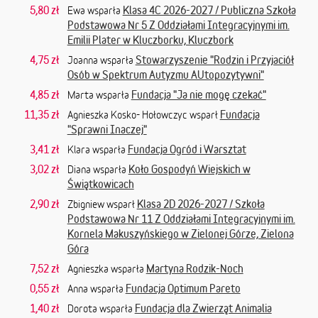
5,80 zł
Klasa 4C 2026-2027 / Publiczna Szkoła
Ewa wsparła
Podstawowa Nr 5 Z Oddziałami Integracyjnymi im.
Emilii Plater w Kluczborku, Kluczbork
4,75 zł
Stowarzyszenie "Rodzin i Przyjaciół
Joanna wsparła
Osób w Spektrum Autyzmu AUtopozytywni"
4,85 zł
Fundacja "Ja nie mogę czekać"
Marta wsparła
11,35 zł
Fundacja
Agnieszka Kosko- Hołowczyc wsparł
"Sprawni Inaczej"
3,41 zł
Fundacja Ogród i Warsztat
Klara wsparła
3,02 zł
Koło Gospodyń Wiejskich w
Diana wsparła
Świątkowicach
2,90 zł
Klasa 2D 2026-2027 / Szkoła
Zbigniew wsparł
Podstawowa Nr 11 Z Oddziałami Integracyjnymi im.
Kornela Makuszyńskiego w Zielonej Górze, Zielona
Góra
7,52 zł
Martyna Rodzik-Noch
Agnieszka wsparła
0,55 zł
Fundacja Optimum Pareto
Anna wsparła
1,40 zł
Fundacja dla Zwierząt Animalia
Dorota wsparła