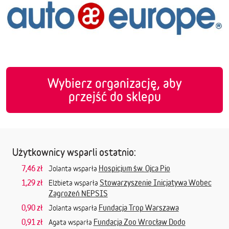
Wybierz organizację, aby
przejść do sklepu
Użytkownicy wsparli ostatnio:
7,46 zł
Hospicjum św. Ojca Pio
Jolanta wsparła
1,29 zł
Stowarzyszenie Inicjatywa Wobec
Elżbieta wsparła
Zagrożeń NEPSIS
0,90 zł
Fundacja Trop Warszawa
Jolanta wsparła
0,91 zł
Fundacja Zoo Wrocław Dodo
Agata wsparła