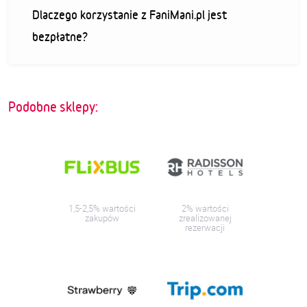
Dlaczego korzystanie z FaniMani.pl jest
bezpłatne?
Podobne sklepy:
1,5-2,5% wartości
2% wartości
zakupów
zrealizowanej
rezerwacji