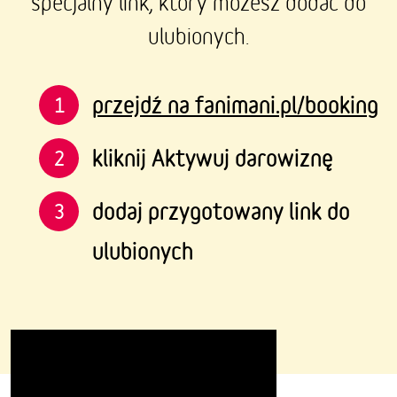
specjalny link, który możesz dodać do
ulubionych.
przejdź na fanimani.pl/booking
1
kliknij Aktywuj darowiznę
2
dodaj przygotowany link do
3
ulubionych