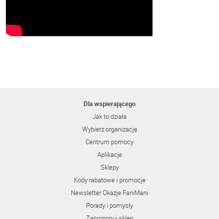
Dla wspierającego
Jak to działa
Wybierz organizację
Centrum pomocy
Aplikacje
Sklepy
Kody rabatowe i promocje
Newsletter Okazje FaniMani
Porady i pomysły
Zaproponuj sklep