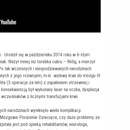
. Urodził się w październiku 2014 roku w 6-stym
iak. Ważył mniej niż torebka cukru – 960g, a mierzył
o tak wczesnych i niespodziewanych narodzinach
anych z jego rozwojem, m.in.: wylewy krwi do mózgu IV
elita (3 operacje za nim) z zapaleniem otrzewnej i
rej konsekwencją był wykonany laser na oczka, dysplazja
 wcześniaków z licznymi transfuzjami krwi.
ch narodzinach wyniknęło wiele komplikacji
 Mózgowe Porażenie Dziecięce, czy duże problemy ze
pitala jest pod opieką rehabilitantów, neurologa,