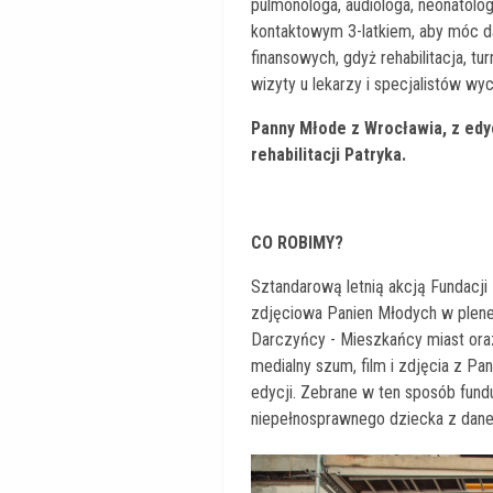
pulmonologa, audiologa, neonatologa
kontaktowym 3-latkiem, aby móc da
finansowych, gdyż rehabilitacja, tu
wizyty u lekarzy i specjalistów wy
Panny Młode z Wrocławia, z edyc
rehabilitacji Patryka.
CO ROBIMY?
Sztandarową letnią akcją Fundacji
zdjęciowa Panien Młodych w plene
Darczyńcy - Mieszkańcy miast ora
medialny szum, film i zdjęcia z P
edycji. Zebrane w ten sposób fundu
niepełnosprawnego dziecka z dane