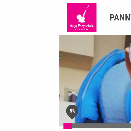
PANN
5%