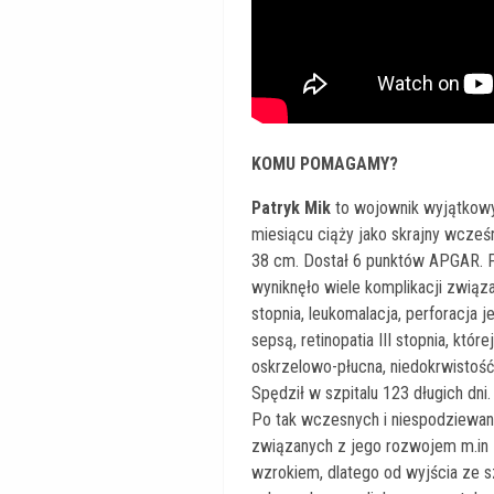
KOMU POMAGAMY?
Patryk Mik
to wojownik wyjątkowy 
miesiącu ciąży jako skrajny wcześn
38 cm. Dostał 6 punktów APGAR. P
wyniknęło wiele komplikacji związ
stopnia, leukomalacja, perforacja j
sepsą, retinopatia III stopnia, któ
oskrzelowo-płucna, niedokrwistość
Spędził w szpitalu 123 długich dni.
Po tak wczesnych i niespodziewany
związanych z jego rozwojem m.in
wzrokiem, dlatego o
d wyjścia ze sz