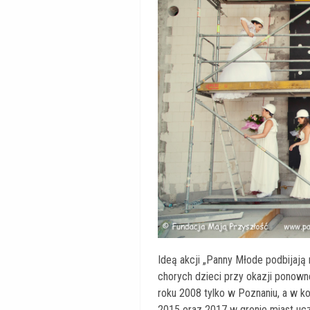
Ideą akcji „Panny Młode podbijają 
chorych dzieci przy okazji ponowne
roku 2008 tylko w Poznaniu, a w ko
2015 oraz 2017 w gronie miast uc