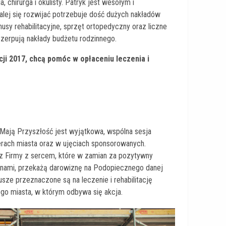
, chirurga i okulisty. Patryk jest wesołym i
lej się rozwijać potrzebuje dość dużych nakładów
rnusy rehabilitacyjne, sprzęt ortopedyczny oraz liczne
czerpują nakłady budżetu rodzinnego.
ji 2017, chcą pomóc w opłaceniu leczenia i
 Mają Przyszłość jest wyjątkowa, wspólna sesja
rach miasta oraz w ujęciach sponsorowanych.
z Firmy z sercem, które w zamian za pozytywny
annami, przekażą darowiznę na Podopiecznego danej
sze przeznaczone są na leczenie i rehabilitację
go miasta, w którym odbywa się akcja.