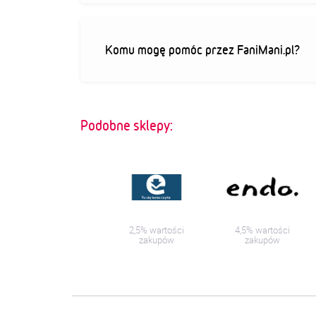
Komu mogę pomóc przez FaniMani.pl?
Podobne sklepy:
2,5% wartości
4,5% wartości
zakupów
zakupów