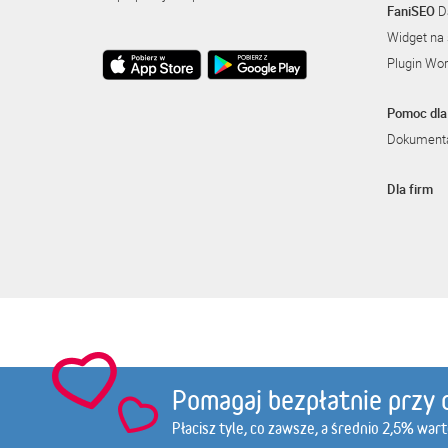
FaniSEO
Da
Widget na 
Plugin Wo
Pomoc dla 
Dokumenta
Dla firm
amso.pl
olimpstore.pl
gatta.p
Pomagaj bezpłatnie przy 
Płacisz tyle, co zawsze, a średnio 2,5% war