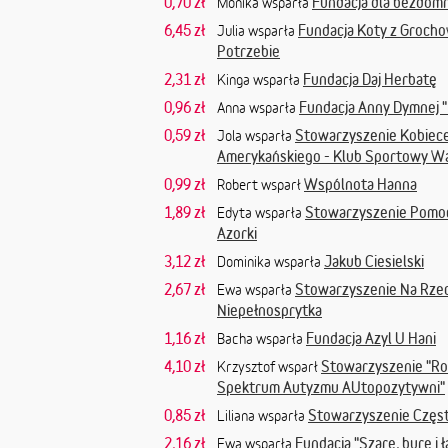
0,70 zł
Fundacja dla bezdom
Monika wsparła
6,45 zł
Fundacja Koty z Groch
Julia wsparła
Potrzebie
2,31 zł
Fundacja Daj Herbatę
Kinga wsparła
0,96 zł
Fundacja Anny Dymnej 
Anna wsparła
0,59 zł
Stowarzyszenie Kobiece
Jola wsparła
Amerykańskiego - Klub Sportowy W
0,99 zł
Wspólnota Hanna
Robert wsparł
1,89 zł
Stowarzyszenie Pomoc
Edyta wsparła
Azorki
3,12 zł
Jakub Ciesielski
Dominika wsparła
2,67 zł
Stowarzyszenie Na Rzec
Ewa wsparła
Niepełnosprytka
1,16 zł
Fundacja Azyl U Hani
Bacha wsparła
4,10 zł
Stowarzyszenie "Rod
Krzysztof wsparł
Spektrum Autyzmu AUtopozytywni"
0,85 zł
Stowarzyszenie Czę
Liliana wsparła
2,16 zł
Fundacja "Szare, bure i ł
Ewa wsparła