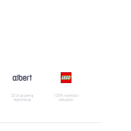
20 zł za pełną
1,05% wartości
rejestrację
zakupów