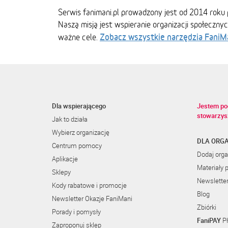
Serwis fanimani.pl prowadzony jest od 2014 roku 
Naszą misją jest wspieranie organizacji społeczny
Zobacz wszystkie narzędzia FaniM
ważne cele.
Dla wspierającego
Jestem po
stowarzys
Jak to działa
Wybierz organizację
DLA ORGA
Centrum pomocy
Dodaj orga
Aplikacje
Materiały 
Sklepy
Newslette
Kody rabatowe i promocje
Blog
Newsletter Okazje FaniMani
Zbiórki
Porady i pomysły
FaniPAY
Pł
Zaproponuj sklep