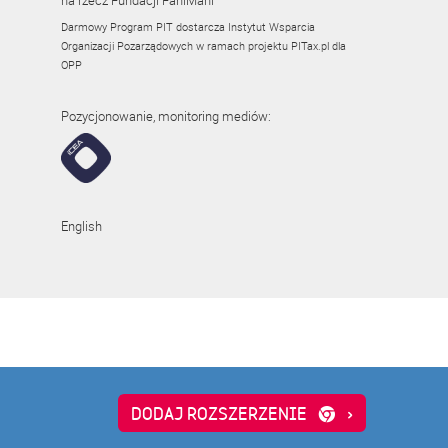
na rzecz Fundacji FaniMani
Darmowy Program PIT dostarcza Instytut Wsparcia
Organizacji Pozarządowych w ramach projektu
PITax.pl
dla
OPP
Pozycjonowanie, monitoring mediów:
English
-hak24.pl
academyofbusiness.pl
DODAJ ROZSZERZENIE
›