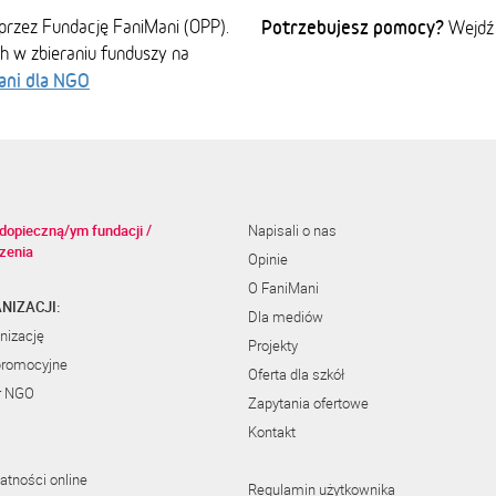
przez Fundację FaniMani (OPP).
Potrzebujesz pomocy?
Wejdź
ch w zbieraniu funduszy na
ani dla NGO
dopieczną/ym fundacji /
Napisali o nas
zenia
Opinie
O FaniMani
NIZACJI:
Dla mediów
nizację
Projekty
promocyjne
Oferta dla szkół
r NGO
Zapytania ofertowe
Kontakt
atności online
Regulamin użytkownika