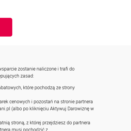
u
parcie zostanie naliczone i trafi do
tępujących zasad:
rabatowych, które pochodzą ze strony
arek cenowych i pozostań na stronie partnera
ni.pl (albo po kliknięciu Aktywuj Darowiznę w
tnią stroną, z której przejdziesz do partnera
artnera musi pochodzić z