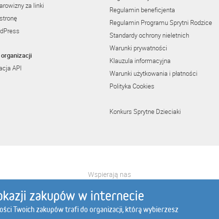
rowizny za linki
Regulamin beneficjenta
stronę
Regulamin Programu Sprytni Rodzice
rdPress
Standardy ochrony nieletnich
Warunki prywatności
organizacji
Klauzula informacyjna
cja API
Warunki użytkowania i płatności
Polityka Cookies
Konkurs Sprytne Dzieciaki
Wspierają nas
l
botland.com.pl
edomator.pl
elcartel.pl
activeshop.com.pl
e
okazji zakupów w internecie
tości Twoich zakupów trafi do organizacji, którą wybierzesz