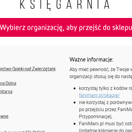
Wybierz organizację, aby przejść do sklep
Ważne informacje:
ystwo Opieki nad Zwierzętami
Aby mieć pewność, że Twoje ws
organizacji stosuj się do nas
ana Dolna
korzystaj tylko z kodów 
nitarna
fanimani.pl/okazje/
nie korzystaj z porównyw
po przejściu przez FaniMa
Przypominacje),
owne
FaniMani.pl musi być osta
(ostatnie kliknięcie do p