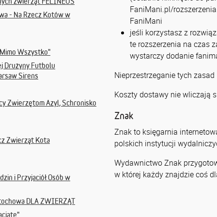
nych zwierząt FELINEUS
FaniMani.pl/rozszerzenia 
owa - Na Rzecz Kotów w
FaniMani
jeśli korzystasz z rozwią
te rozszerzenia na czas 
"Mimo Wszystko"
wystarczy dodanie fanima
j Drużyny Futbolu
Nieprzestrzeganie tych zasad
arsaw Sirens
Koszty dostawy nie wliczają s
y Zwierzętom Azyl, Schronisko
Znak
Znak to księgarnia interneto
z Zwierząt Kota
polskich instytucji wydalnicz
Wydawnictwo Znak przygotował
w której każdy znajdzie coś dl
zin i Przyjaciół Osób w
stochowa DLA ZWIERZĄT
aciate"