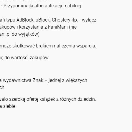
- Przypominajki albo aplikacji mobilnej
zań typu AdBlock, uBlock, Ghostery itp. - wyłącz
zakupów i korzystania z FaniMani (nie
ni.pl do wyjątków)
 może skutkować brakiem naliczenia wsparcia.
ię do wartości zakupów.
wa wydawnictwa Znak – jednej z większych
ych
o szeroką ofertę książek z różnych dziedzin,
a siebie.