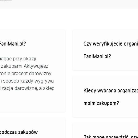
aniMani.pl?
Czy weryfikujecie organi
FaniMani.pl?
agać przy okazji
ed zakupami Aktywujesz
stronie procent darowizny
 ten sposób każdy wygrywa
izacja darowiznę, a sklep
Kiedy wybrana organizac
moim zakupom?
ę podczas zakupów
Jak mogę sprawdzić, czy