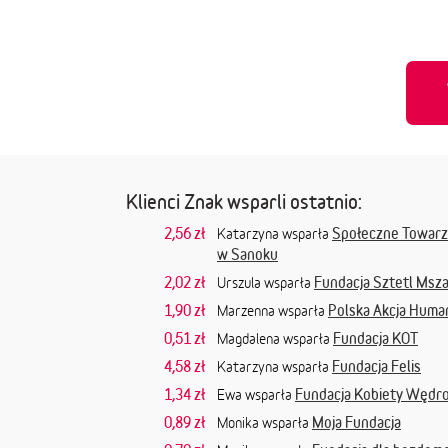
Klienci Znak wsparli ostatnio:
2,56 zł
Społeczne Towarz
Katarzyna wsparła
w Sanoku
2,02 zł
Fundacja Sztetl Msz
Urszula wsparła
1,90 zł
Polska Akcja Huma
Marzenna wsparła
0,51 zł
Fundacja KOT
Magdalena wsparła
4,58 zł
Fundacja Felis
Katarzyna wsparła
1,34 zł
Fundacja Kobiety Wędr
Ewa wsparła
0,89 zł
Moja Fundacja
Monika wsparła