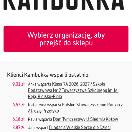
Wybierz organizację, aby
przejść do sklepu
Klienci Kambukka wsparli ostatnio:
9,01 zł
Klasa 7A 2026-2027 / Szkoła
Anka wsparła
Podstawowa Nr 2 Towarzystwa Szkolnego im. M.
Reja, Bielsko-Biała
6,63 zł
Polskie Stowarzyszenie Rodzin z
Katarzyna wsparła
Atrezją Przełyku
6,18 zł
Dom Tymczasowy U Siedmiu Kotów
Paula wsparła
3,87 zł
Fundacja Wielkie Serce dla Dzieci
Jagi wsparł