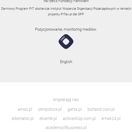
na rzecz Fundacji FaniMani
Darmowy Program PIT dostarcza Instytut Wsparcia Organizacji Pozarządowych w ramach
projektu
PITax.pl
dla OPP
Pozycjonowanie, monitoring mediów:
English
Wspierają nas
amso.pl
olimpstore.pl
gatta.pl
botland.com.pl
edomator.pl
elcartel.pl
activeshop.com.pl
e-hak24.pl
academyofbusiness.pl