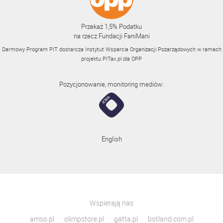
Przekaż 1,5% Podatku
na rzecz Fundacji FaniMani
Darmowy Program PIT dostarcza Instytut Wsparcia Organizacji Pozarządowych w ramach
projektu
PITax.pl
dla OPP
Pozycjonowanie, monitoring mediów:
English
Wspierają nas
amso.pl
olimpstore.pl
gatta.pl
botland.com.pl