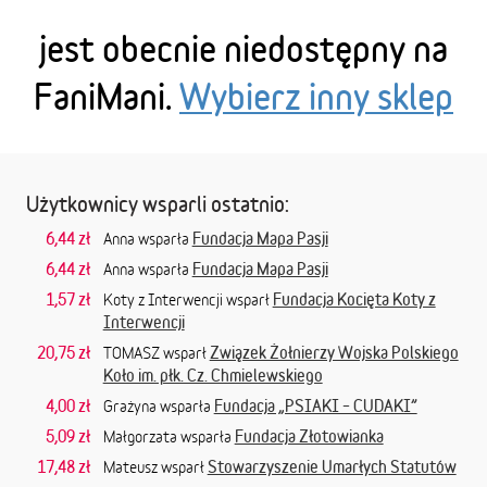
jest obecnie niedostępny na
FaniMani.
Wybierz inny sklep
Użytkownicy wsparli ostatnio:
6,44 zł
Fundacja Mapa Pasji
Anna wsparła
6,44 zł
Fundacja Mapa Pasji
Anna wsparła
1,57 zł
Fundacja Kocięta Koty z
Koty z Interwencji wsparł
Interwencji
20,75 zł
Związek Żołnierzy Wojska Polskiego
TOMASZ wsparł
Koło im. płk. Cz. Chmielewskiego
4,00 zł
Fundacja „PSIAKI – CUDAKI”
Grażyna wsparła
5,09 zł
Fundacja Złotowianka
Małgorzata wsparła
17,48 zł
Stowarzyszenie Umarłych Statutów
Mateusz wsparł