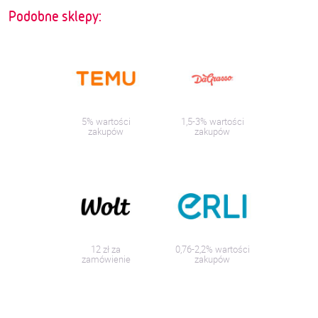
Podobne sklepy:
5% wartości
1,5-3% wartości
zakupów
zakupów
12 zł za
0,76-2,2% wartości
zamówienie
zakupów