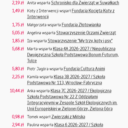
2,19 zł
Schronisko dla Zwierząt w Suwałkach
Anita wsparła
1,49 zł
Fundacja Kocięta Koty z
Koty z Interwencji wsparł
Interwencji
1,75 zł
Fundacja Złotowianka
Małgorzata wsparła
5,05 zł
Stowarzyszenie Oczami Zwierząt
Angelina wsparła
1,85 zł
Stowarzyszenie "My trzy, koty i psy"
Iza wsparła
5,68 zł
Klasa 4A 2026-2027 / Niepubliczna
Marta wsparła
Dwujęzyczna Szkoła Podstawowa Bonum Futurum,
Tulce
5,80 zł
Fundacja Cultura Animi
Piotr Jagóra wsparła
2,25 zł
Klasa 3B 2026-2027 / Szkoła
Kamila wsparła
Podstawowa Nr 113, Wrocław-Fabryczna
10,44 zł
Klasa 7C 2026-2027 / Ekologiczna
Anka wsparła
Szkoła Podstawowa Nr 22 Z Oddziałami
Integracyjnymi w Zespole Szkół Ekologicznych im.
Unii Europejskiej w Zielonej Górze, Zielona Góra
0,98 zł
Zwierzaki z Mińska
Tomek wsparł
2,94 zł
Klasa 6 2026-2027 / Szkoła
Paulina wsparła