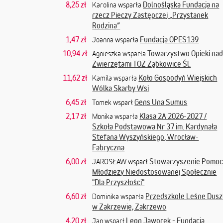
8,25 zł
Dolnośląska Fundacja na
Karolina wsparła
rzecz Pieczy Zastępczej „Przystanek
Rodzina”
1,47 zł
Fundacja OPES139
Joanna wsparła
10,94 zł
Towarzystwo Opieki na
Agnieszka wsparła
Zwierzętami TOZ Ząbkowice Śl.
11,62 zł
Koło Gospodyń Wiejskich
Kamila wsparła
Wólka Skarby Wsi
6,45 zł
Gens Una Sumus
Tomek wsparł
2,17 zł
Klasa 2A 2026-2027 /
Monika wsparła
Szkoła Podstawowa Nr 37 im. Kardynała
Stefana Wyszyńskiego, Wrocław-
Fabryczna
6,00 zł
Stowarzyszenie Pomoc
JAROSŁAW wsparł
Młodzieży Niedostosowanej Społecznie
"Dla Przyszłości"
6,60 zł
Przedszkole Leśne Dusz
Dominika wsparła
w Zakrzewie, Zakrzewo
4,20 zł
Leon Jaworek - Fundacja
Jan wsparł