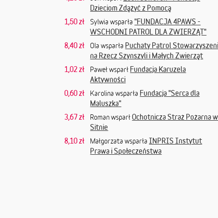
Dzieciom Zdążyć z Pomocą
1,50 zł
"FUNDACJA 4PAWS -
Sylwia wsparła
WSCHODNI PATROL DLA ZWIERZĄT"
8,40 zł
Puchaty Patrol Stowarzyszen
Ola wsparła
na Rzecz Szynszyli i Małych Zwierząt
1,02 zł
Fundacja Karuzela
Paweł wsparł
Aktywności
0,60 zł
Fundacja "Serca dla
Karolina wsparła
Maluszka"
3,67 zł
Ochotnicza Straż Pożarna 
Roman wsparł
Sitnie
8,10 zł
INPRIS Instytut
Małgorzata wsparła
Prawa i Społeczeństwa