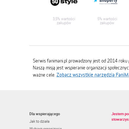
3,5% wartości
5% wartości
zakupów
zakupów
Serwis fanimani.pl prowadzony jest od 2014 roku 
Naszą misją jest wspieranie organizacji społeczny
Zobacz wszystkie narzędzia FaniM
ważne cele.
Dla wspierającego
Jestem po
stowarzys
Jak to działa
Wybierz organizację