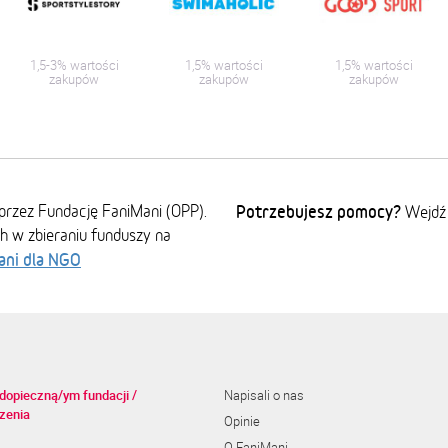
1,5-3% wartości
1,5% wartości
1,5% wartości
zakupów
zakupów
zakupów
przez Fundację FaniMani (OPP).
Potrzebujesz pomocy?
Wejdź
ch w zbieraniu funduszy na
ani dla NGO
dopieczną/ym fundacji /
Napisali o nas
zenia
Opinie
O FaniMani