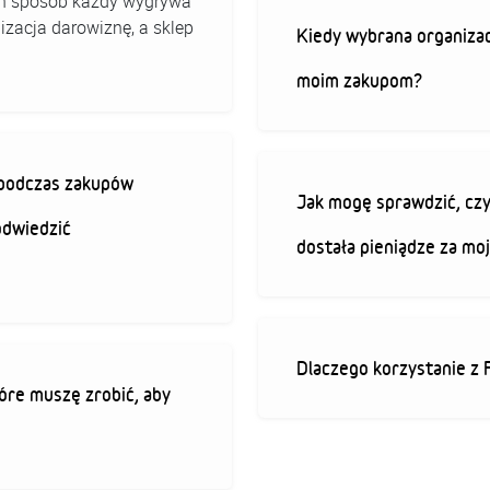
 ten sposób każdy wygrywa
izacja darowiznę, a sklep
Kiedy wybrana organizac
moim zakupom?
ę podczas zakupów
Jak mogę sprawdzić, czy
odwiedzić
dostała pieniądze za mo
Dlaczego korzystanie z 
óre muszę zrobić, aby