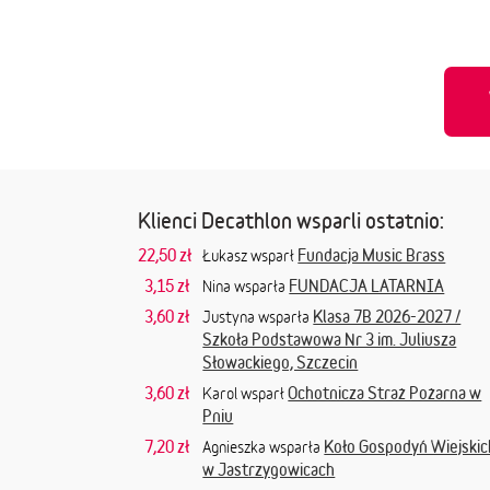
Klienci Decathlon wsparli ostatnio:
22,50 zł
Fundacja Music Brass
Łukasz wsparł
3,15 zł
FUNDACJA LATARNIA
Nina wsparła
3,60 zł
Klasa 7B 2026-2027 /
Justyna wsparła
Szkoła Podstawowa Nr 3 im. Juliusza
Słowackiego, Szczecin
3,60 zł
Ochotnicza Straż Pożarna w
Karol wsparł
Pniu
7,20 zł
Koło Gospodyń Wiejskic
Agnieszka wsparła
w Jastrzygowicach