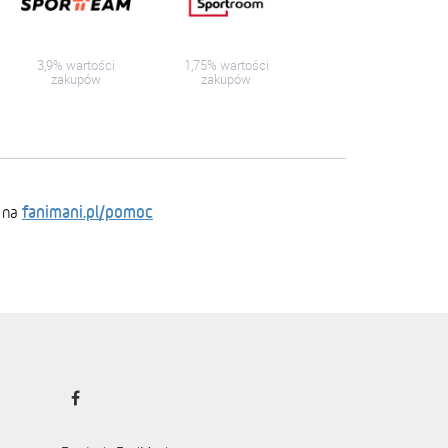
3,9% wartości
1,75% wartości
zakupów
zakupów
fanimani.pl/pomoc
 na