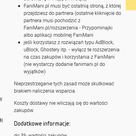
FaniMani.pl musi być ostatnią stroną, z której
przejdziesz do partnera (ostatnie kliknięcie do
partnera musi pochodzić z
FaniMani.pl/rozszerzenia - Przypominajki
d
albo aplikacji mobilnej FaniMani
jeśli korzystasz z rozwiązań typu AdBlock,
uBlock, Ghostery itp. - wyłącz te rozszerzenia
na czas zakupów i korzystania z FaniMani
(nie wystarczy dodanie fanimani.pl do
wyjątków)
Nieprzestrzeganie tych zasad może skutkować
brakiem naliczenia wsparcia.
y
Koszty dostawy nie wliczają się do wartości
zakupów.
ki
Dodatkowe informacje:
do 3% wartości zakupów