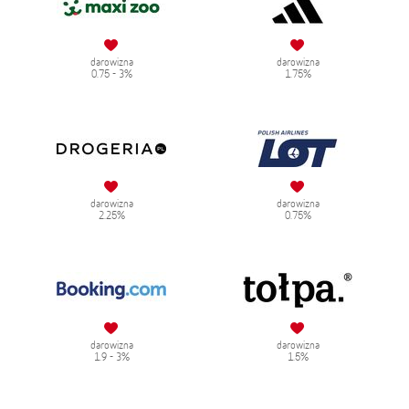
darowizna
darowizna
0.75 - 3%
1.75%
darowizna
darowizna
2.25%
0.75%
darowizna
darowizna
1.9 - 3%
1.5%