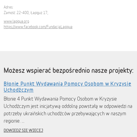
Adres:
Zamość 22-400, Łapiguz 17,
www.lapigua.org
https://www.facebook.com/FundacjaLapigua
Możesz wspierać bezpośrednio nasze projekty:
Błonie Punkt Wydawania Pomocy Osobom w Kryzysie
Uchodźczym
Błonie 4 Punkt Wydawania Pomocy Osobom w Kryzysie
Uchodźczym jest inicjatywą oddolną powstałą w odpowiedzi na
potrzeby ukraińskich uchodźców przebywających w naszym
regionie. …
DOWIEDZ SIĘ WIĘCEJ