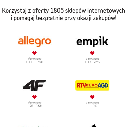
Korzystaj z oferty
1805 sklepów internetowych
i pomagaj bezpłatnie przy okazji zakupów!
darowizna
darowizna
0.11 - 1.78%
0.17 - 25%
darowizna
darowizna
1.75 - 3.5%
1 - 3%