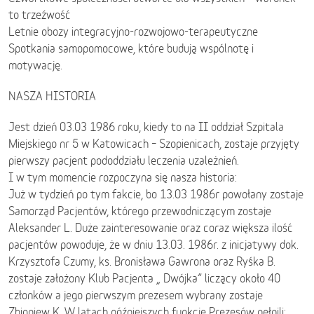
to trzeźwość
Letnie obozy integracyjno-rozwojowo-terapeutyczne
Spotkania samopomocowe, które budują wspólnotę i
motywację.
NASZA HISTORIA
Jest dzień 03.03 1986 roku, kiedy to na II oddział Szpitala
Miejskiego nr 5 w Katowicach – Szopienicach, zostaje przyjęty
pierwszy pacjent pododdziału leczenia uzależnień.
I w tym momencie rozpoczyna się nasza historia:
Już w tydzień po tym fakcie, bo 13.03 1986r powołany zostaje
Samorząd Pacjentów, którego przewodniczącym zostaje
Aleksander L. Duże zainteresowanie oraz coraz większa ilość
pacjentów powoduje, że w dniu 13.03. 1986r. z inicjatywy dok.
Krzysztofa Czumy, ks. Bronisława Gawrona oraz Ryśka B.
zostaje założony Klub Pacjenta „ Dwójka” liczący około 40
członków a jego pierwszym prezesem wybrany zostaje
Zbigniew K. W latach późniejszych funkcje Prezesów pełnili: