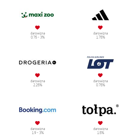
darowizna
darowizna
0.75 - 3%
1.75%
darowizna
darowizna
2.25%
0.75%
darowizna
darowizna
1.9 - 3%
1.5%