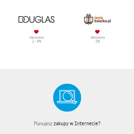
darowizna
darowizna
2 - 4%
2%
zakupy w Internecie?
Planujesz