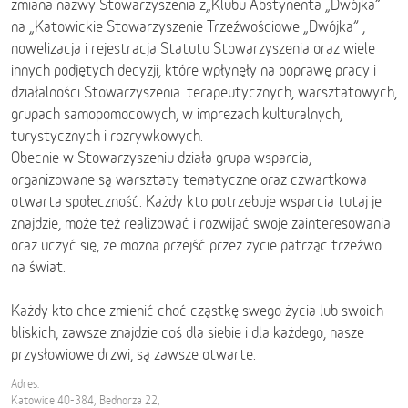
zmiana nazwy Stowarzyszenia z„Klubu Abstynenta „Dwójka”
na „Katowickie Stowarzyszenie Trzeźwościowe „Dwójka” ,
nowelizacja i rejestracja Statutu Stowarzyszenia oraz wiele
innych podjętych decyzji, które wpłynęły na poprawę pracy i
działalności Stowarzyszenia. terapeutycznych, warsztatowych,
grupach samopomocowych, w imprezach kulturalnych,
turystycznych i rozrywkowych.
Obecnie w Stowarzyszeniu działa grupa wsparcia,
organizowane są warsztaty tematyczne oraz czwartkowa
otwarta społeczność. Każdy kto potrzebuje wsparcia tutaj je
znajdzie, może też realizować i rozwijać swoje zainteresowania
oraz uczyć się, że można przejść przez życie patrząc trzeźwo
na świat.
Każdy kto chce zmienić choć cząstkę swego życia lub swoich
bliskich, zawsze znajdzie coś dla siebie i dla każdego, nasze
przysłowiowe drzwi, są zawsze otwarte.
Adres:
Katowice 40-384, Bednorza 22,