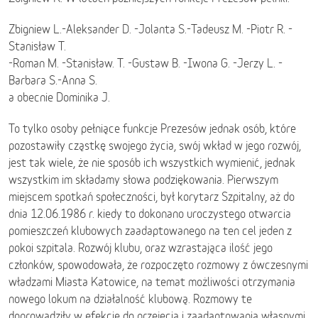
Zbigniew L.-Aleksander D. -Jolanta S.-Tadeusz M. -Piotr R. -
Stanisław T.
-Roman M. -Stanisław. T. -Gustaw B. -Iwona G. -Jerzy L. -
Barbara S.-Anna S.
a obecnie Dominika J.
To tylko osoby pełniące funkcje Prezesów jednak osób, które
pozostawiły cząstkę swojego życia, swój wkład w jego rozwój,
jest tak wiele, że nie sposób ich wszystkich wymienić, jednak
wszystkim im składamy słowa podziękowania. Pierwszym
miejscem spotkań społeczności, był korytarz Szpitalny, aż do
dnia 12.06.1986 r. kiedy to dokonano uroczystego otwarcia
pomieszczeń klubowych zaadaptowanego na ten cel jeden z
pokoi szpitala. Rozwój klubu, oraz wzrastająca ilość jego
członków, spowodowała, że rozpoczęto rozmowy z ówczesnymi
władzami Miasta Katowice, na temat możliwości otrzymania
nowego lokum na działalność klubową. Rozmowy te
doprowadziły w efekcie do przejęcia i zaadaptowania własnymi