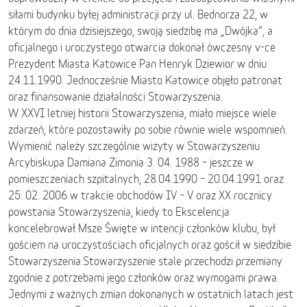
siłami budynku byłej administracji przy ul. Bednorza 22, w
którym do dnia dzisiejszego, swoją siedzibę ma „Dwójka”, a
oficjalnego i uroczystego otwarcia dokonał ówczesny v-ce
Prezydent Miasta Katowice Pan Henryk Dziewior w dniu
24.11.1990. Jednocześnie Miasto Katowice objęło patronat
oraz finansowanie działalności Stowarzyszenia.
W XXVI letniej historii Stowarzyszenia, miało miejsce wiele
zdarzeń, które pozostawiły po sobie równie wiele wspomnień.
Wymienić należy szczególnie wizyty w Stowarzyszeniu
Arcybiskupa Damiana Zimonia 3. 04. 1988 – jeszcze w
pomieszczeniach szpitalnych, 28.04.1990 – 20.04.1991 oraz
25. 02. 2006 w trakcie obchodów IV – V oraz XX rocznicy
powstania Stowarzyszenia, kiedy to Ekscelencja
koncelebrował Msze Święte w intencji członków klubu, był
gościem na uroczystościach oficjalnych oraz gościł w siedzibie
Stowarzyszenia.Stowarzyszenie stale przechodzi przemiany
zgodnie z potrzebami jego członków oraz wymogami prawa.
Jednymi z ważnych zmian dokonanych w ostatnich latach jest