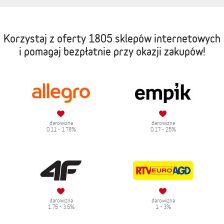
Korzystaj z oferty
1805 sklepów internetowych
i pomagaj bezpłatnie przy okazji zakupów!
darowizna
darowizna
0.11 - 1.78%
0.17 - 25%
darowizna
darowizna
1.75 - 3.5%
1 - 3%