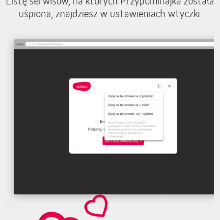
Listę serwisów, na których Przypominajka została
uśpiona, znajdziesz w ustawieniach wtyczki.